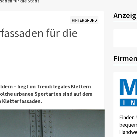
saden für die Stadt
Anzeig
HINTERGRUND
fassaden für die
Firmen
dern – liegt im Trend: legales Klettern
Solche urbanen Sportarten sind auf dem
n Kletterfassaden.
Finden 
bequem 
Handwer