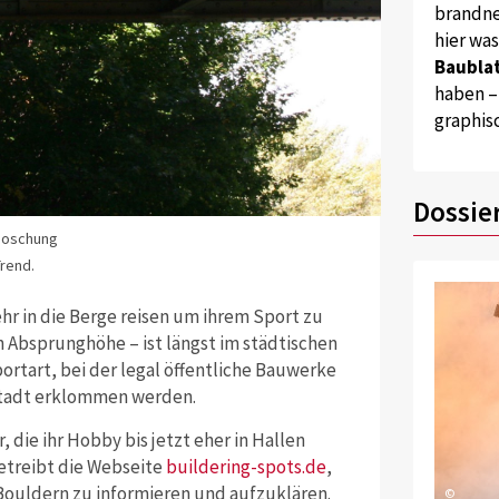
brandne
hier wa
Baublat
haben –
graphis
Dossie
 Boschung
Trend.
hr in die Berge reisen um ihrem Sport zu
in Absprunghöhe – ist längst im städtischen
rtart, bei der legal öffentliche Bauwerke
 Stadt erklommen werden.
 die ihr Hobby bis jetzt eher in Hallen
betreibt die Webseite
buildering-spots.de
,
 Bouldern zu informieren und aufzuklären.
©