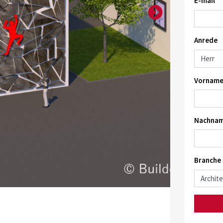
E-mail *
Anrede
Vorname
Nachnam
Branche
Quelle: Builde