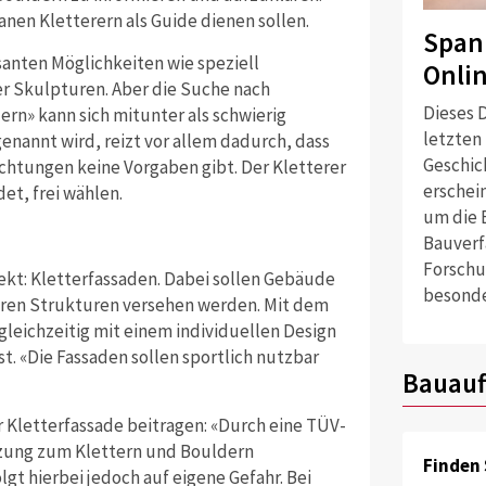
anen Kletterern als Guide dienen sollen.
Span
santen Möglichkeiten wie speziell
Onli
r Skulpturen. Aber die Suche nach
Dieses D
rn» kann sich mitunter als schwierig
letzten
enannt wird, reizt vor allem dadurch, dass
Geschich
ichtungen keine Vorgaben gibt. Der Kletterer
erschei
et, frei wählen.
um die 
Bauverf
Forschu
jekt: Kletterfassaden. Dabei sollen Gebäude
besonde
aren Strukturen versehen werden. Mit dem
leichzeitig mit einem individuellen Design
t. «Die Fassaden sollen sportlich nutzbar
Bauauf
 Kletterfassade beitragen: «Durch eine TÜV-
tzung zum Klettern und Bouldern
Finden 
olgt hierbei jedoch auf eigene Gefahr. Bei