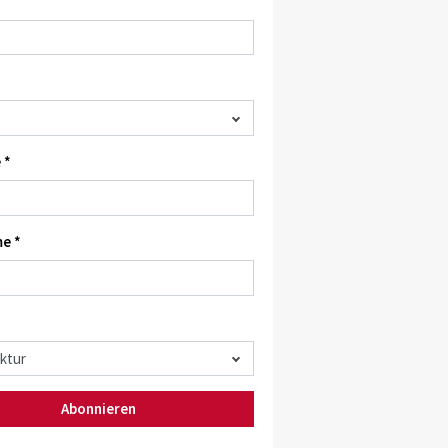
 *
e *
ring-Spots / X-Move
Abonnieren