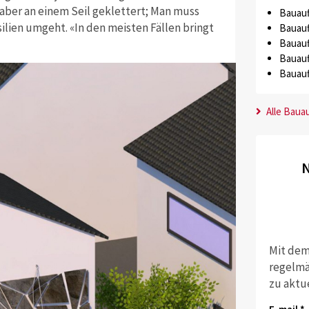
aber an einem Seil geklettert; Man muss
Bauauf
ilien umgeht. «In den meisten Fällen bringt
Bauauf
Bauauf
Bauauf
Bauauf
Alle Baua
N
Mit dem
regelmä
zu aktu