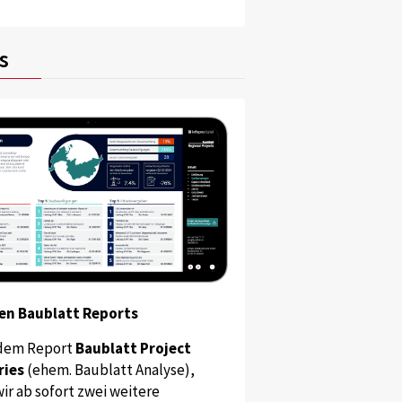
s
en Baublatt Reports
dem Report
Baublatt Project
ries
(ehem. Baublatt Analyse),
ir ab sofort zwei weitere