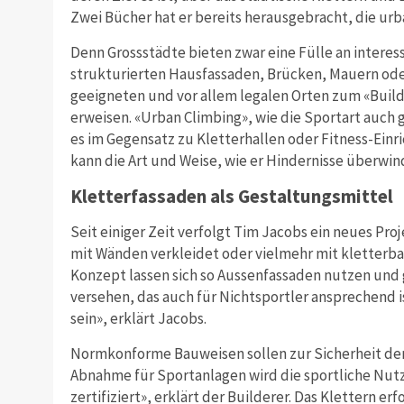
Zwei Bücher hat er bereits herausgebracht, die urb
Denn Grossstädte bieten zwar eine Fülle an interes
strukturierten Hausfassaden, Brücken, Mauern ode
geeigneten und vor allem legalen Orten zum «Builde
erweisen. «Urban Climbing», wie die Sportart auch g
es im Gegensatz zu Kletterhallen oder Fitness-Einr
kann die Art und Weise, wie er Hindernisse überwind
Kletterfassaden als Gestaltungsmittel
Seit einiger Zeit verfolgt Tim Jacobs ein neues Pro
mit Wänden verkleidet oder vielmehr mit kletterb
Konzept lassen sich so Aussenfassaden nutzen und g
versehen, das auch für Nichtsportler ansprechend is
sein», erklärt Jacobs.
Normkonforme Bauweisen sollen zur Sicherheit der
Abnahme für Sportanlagen wird die sportliche Nu
zertifiziert», erklärt der Builderer. Das Klettern erf