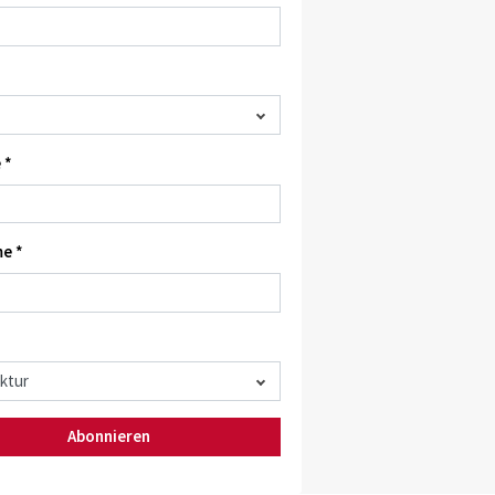
 *
e *
Abonnieren