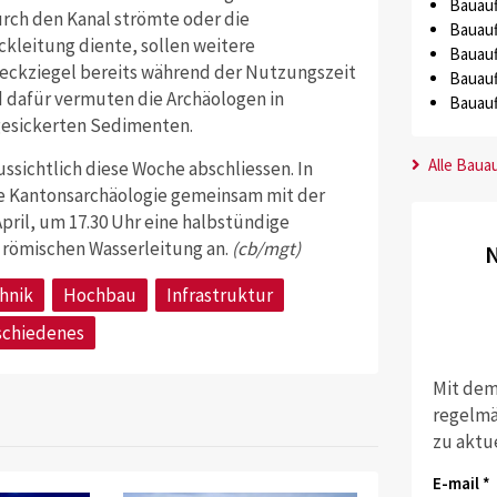
Bauauf
urch den Kanal strömte oder die
Bauauf
ckleitung diente, sollen weitere
Bauauf
e Deckziegel bereits während der Nutzungszeit
Bauauf
 dafür vermuten die Archäologen in
Bauauf
gesickerten Sedimenten.
Alle Baua
ssichtlich diese Woche abschliessen. In
e Kantonsarchäologie gemeinsam mit der
pril, um 17.30 Uhr eine halbstündige
r römischen Wasserleitung an.
(cb/mgt)
N
hnik
Hochbau
Infrastruktur
schiedenes
Mit dem
regelmä
zu aktu
E-mail *