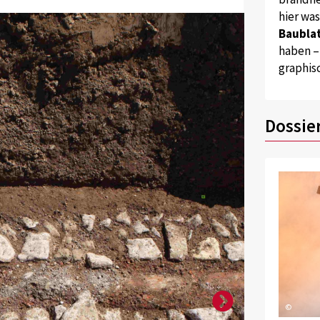
hier wa
Baublat
haben –
graphis
Dossie
©