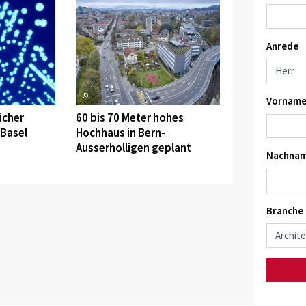
Anrede
©
Vorname
icher
60 bis 70 Meter hohes
 Basel
Hochhaus in Bern-
Ausserholligen geplant
Nachnam
Branche