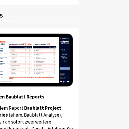
s
en Baublatt Reports
dem Report
Baublatt Project
ries
(ehem. Baublatt Analyse),
ir ab sofort zwei weitere
ue Reports als Zusatz. Erfahren Sie