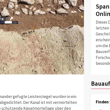
Span
Onli
Dieses D
letzten
Geschich
erschei
um die 
Bauverf
Forschu
besonde
Quelle: Kanto
Bauauf
Luftbild mit f
nander gefugte Leistenziegel wurden in ein
Finden 
abgedichtet. Der Kanal ist mit vermörtelten
ne schützende Kieselmörtellage über den