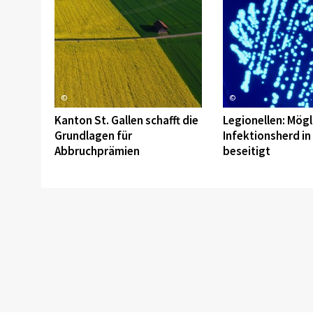
©
©
Kanton St. Gallen schafft die
Legionellen: Mögl
Grundlagen für
Infektionsherd in
Abbruchprämien
beseitigt