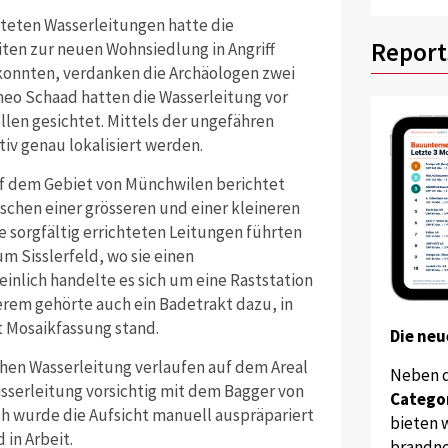
rteten Wasserleitungen hatte die
Report
iten zur neuen Wohnsiedlung in Angriff
konnten, verdanken die Archäologen zwei
heo Schaad hatten die Wasserleitung vor
len gesichtet. Mittels der ungefähren
iv genau lokalisiert werden.
uf dem Gebiet von Münchwilen berichtet
schen einer grösseren und einer kleineren
 sorgfältig errichteten Leitungen führten
m Sisslerfeld, wo sie einen
nlich handelte es sich um eine Raststation
erem gehörte auch ein Badetrakt dazu, in
 Mosaikfassung stand.
Die neu
hen Wasserleitung verlaufen auf dem Areal
Neben 
sserleitung vorsichtig mit dem Bagger von
Catego
h wurde die Aufsicht manuell auspräpariert
bieten w
 in Arbeit.
brandne