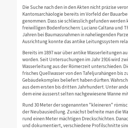
Die Suche nach den in den Akten nicht präzise vero
Kantonsarchäologie bereits im Vorfeld der Bauarbe
genommen. Dass sie schliesslich gefunden werden 
freiwilligen Bodenforschern: Luciano Caltana und T
Jahren bei Baumassnahmen in naheliegenden Parzel
Ausrichtung konnte das antike Leitungssystem relat
Bereits im 1897 war über antike Wasserleitungen a
worden. Seit Untersuchungen im Jahr 1916 wird zwi
Wasserleitung aus der Römerzeit unterschieden. Die
frisches Quellwasser von den Tafeljurahängen bis zu
Gebäudekomplex beliefert haben dürften. Wahrschei
aus dem ersten bis dritten Jahrhundert. Unter and
dem eine äusserst selten nachgewiesene Wanne mit
Rund 30 Meter der sogenannten "kleineren" römisc
der Neubausiedlung. Zunächst befreite man die Wa
rund einen Meter mächtigen Dreckschichten. Danac
und dokumentiert, verschiedene Profilschnitte sind