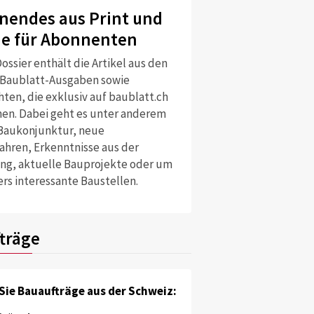
nendes aus Print und
ne für Abonnenten
ossier enthält die Artikel aus den
 Baublatt-Ausgaben sowie
ten, die exklusiv auf baublatt.ch
nen. Dabei geht es unter anderem
Baukonjunktur, neue
ahren, Erkenntnisse aus der
ng, aktuelle Bauprojekte oder um
rs interessante Baustellen.
n Aargau
träge
reigelegtem Abschnitt.
Sie Bauaufträge aus der Schweiz: