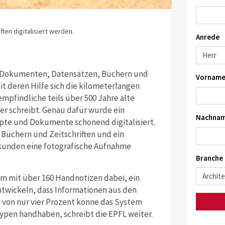
ten digitalisiert werden.
Anrede
 an Dokumenten, Datensätzen, Büchern und
Vorname
t deren Hilfe sich die kilometerlangen
 empfindliche teils über 500 Jahre alte
ter schreibt. Genau dafür wurde ein
Nachnam
ipte und Dokumente schonend digitalisiert.
üchern und Zeitschriften und ein
kunden eine fotografische Aufnahme
Branche
em mit über 160 Handnotizen dabei, ein
twickeln, dass Informationen aus den
 von nur vier Prozent könne das System
ypen handhaben, schreibt die EPFL weiter.