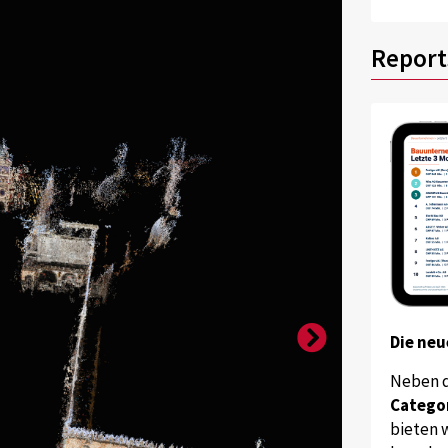
Report
Die neu
Neben 
Catego
bieten w