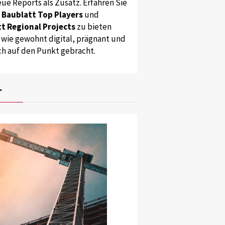
ue Reports als Zusatz. Erfahren Sie
s
Baublatt Top Players
und
t Regional Projects
zu bieten
 wie gewohnt digital, prägnant und
ch auf den Punkt gebracht.
r
s Modell Venedigs.