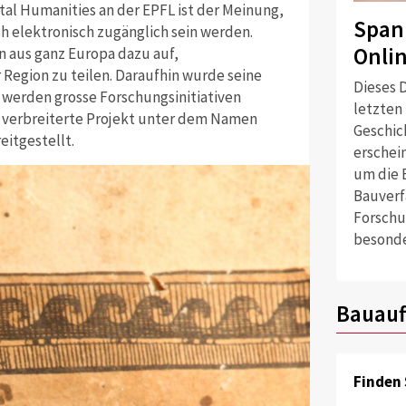
ital Humanities an der EPFL ist der Meinung,
Span
ch elektronisch zugänglich sein werden.
Onli
en aus ganz Europa dazu auf,
Region zu teilen. Daraufhin wurde seine
Dieses D
 werden grosse Forschungsinitiativen
letzten
s verbreiterte Projekt unter dem Namen
Geschich
eitgestellt.
erschei
um die 
Bauverf
Forschu
besonde
Bauauf
Finden 