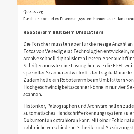
Quelle: zvg
Durch ein spezielles Erkennungsystem können auch Handschrif
Roboterarm hilft beim Umblättern
Die Forscher mussten aber für die riesige Anzahl
Fotos von Venedig erst Technologien entwickeln, mi
Archive schnell digitalisieren liessen. Aber auch für
Schriften musste eine Lösung her, wie die EPFL wei
spezieller Scanner entwickelt, der fragile Manuskr
Zudem helfe ein Roboterarm beim Umblättern von B
Hochgeschwindigkeitsscanner könne in nur vier Se
scannen.
Historiker, Paläographen und Archivare halfen zud
automatisches Handschrifterkennungssystem zu en
Dokumenten extrahieren kann. Mit einer Fehlerrate
zahlreiche verschiedene Schreib- und Abkürzungst