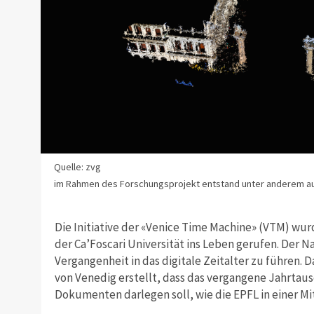
Quelle: zvg
im Rahmen des Forschungsprojekt entstand unter anderem au
Die Initiative der «Venice Time Machine» (VTM) wu
der Ca’Foscari Universität ins Leben gerufen. Der Na
Vergangenheit in das digitale Zeitalter zu führen.
von Venedig erstellt, dass das vergangene Jahrtaus
Dokumenten darlegen soll, wie die EPFL in einer Mit