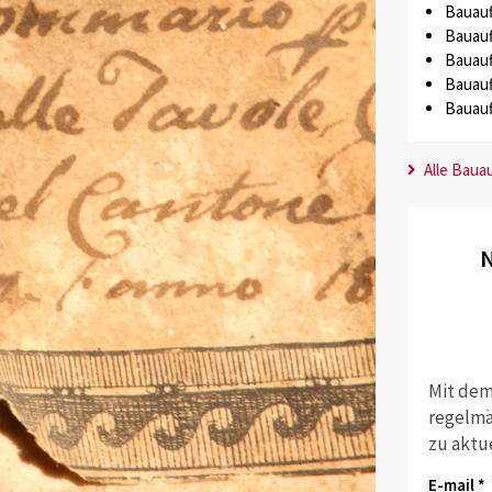
Bauauf
Bauauf
Bauauf
Bauauf
Bauauf
Alle Baua
N
Mit dem
regelmä
zu aktu
E-mail *