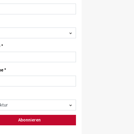
 *
e *
Abonnieren