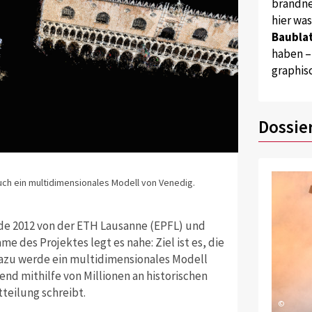
brandne
hier wa
Baublat
haben –
graphis
Dossie
Quelle: zvg
ch ein multidimensionales Modell von Venedig.
Einblick in da
rde 2012 von der ETH Lausanne (EPFL) und
me des Projektes legt es nahe: Ziel ist es, die
 Dazu werde ein multidimensionales Modell
end mithilfe von Millionen an historischen
teilung schreibt.
©