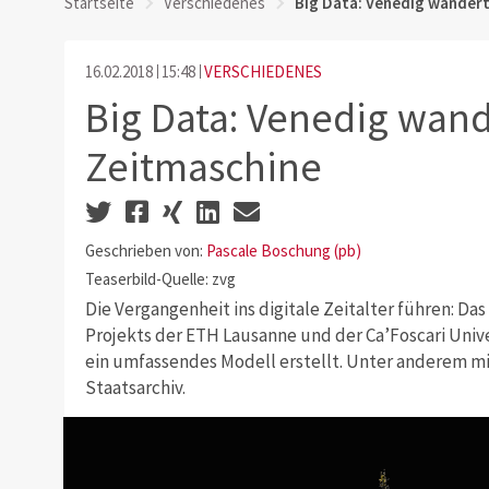
Startseite
Verschiedenes
Big Data: Venedig wandert
16.02.2018
15:48
VERSCHIEDENES
Big Data: Venedig wand
Zeitmaschine
Geschrieben von:
Pascale Boschung (pb)
Teaserbild-Quelle: zvg
Die Vergangenheit ins digitale Zeitalter führen: Das
Projekts der ETH Lausanne und der Ca’Foscari Univ
ein umfassendes Modell erstellt. Unter anderem m
Staatsarchiv.