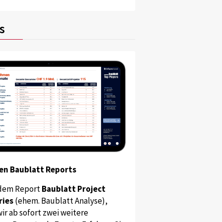
s
en Baublatt Reports
dem Report
Baublatt Project
ries
(ehem. Baublatt Analyse),
ir ab sofort zwei weitere