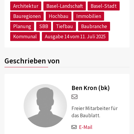
Architektur
Basel-Landschaft
Basel-Stadt
Bauregionen
Hochbau
Immobilien
Planung
SBB
Tiefbau
Baubranche
Kommunal
Ausgabe 14 vom 11. Juli 2025
Geschrieben von
Ben Kron (bk)
Freier Mitarbeiter für
das Baublatt.
E-Mail