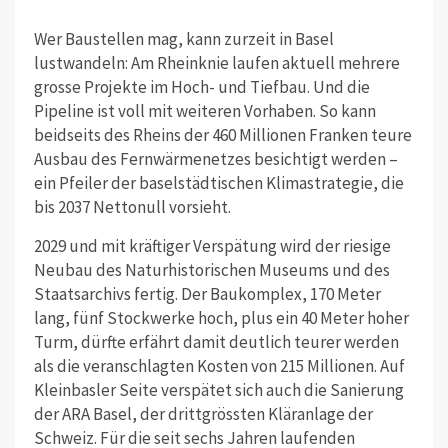
Wer Baustellen mag, kann zurzeit in Basel
lustwandeln: Am Rheinknie laufen aktuell mehrere
grosse Projekte im Hoch- und Tiefbau. Und die
Pipeline ist voll mit weiteren Vorhaben. So kann
beidseits des Rheins der 460 Millionen Franken teure
Ausbau des Fernwärmenetzes besichtigt werden –
ein Pfeiler der baselstädtischen Klimastrategie, die
bis 2037 Nettonull vorsieht.
2029 und mit kräftiger Verspätung wird der riesige
Neubau des Naturhistorischen Museums und des
Staatsarchivs fertig. Der Baukomplex, 170 Meter
lang, fünf Stockwerke hoch, plus ein 40 Meter hoher
Turm, dürfte erfährt damit deutlich teurer werden
als die veranschlagten Kosten von 215 Millionen. Auf
Kleinbasler Seite verspätet sich auch die Sanierung
der ARA Basel, der drittgrössten Kläranlage der
Schweiz. Für die seit sechs Jahren laufenden