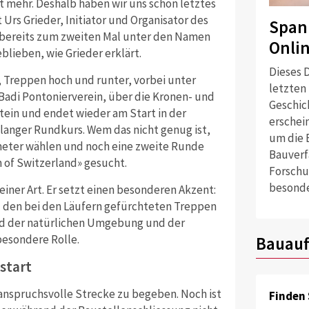
t mehr. Deshalb haben wir uns schon letztes
Urs Grieder, Initiator und Organisator des
Span
 bereits zum zweiten Mal unter den Namen
Onli
blieben, wie Grieder erklärt.
Dieses D
, Treppen hoch und runter, vorbei unter
letzten
adi Pontonierverein, über die Kronen- und
Geschich
tein und endet wieder am Start in der
erschei
 langer Rundkurs. Wem das nicht genug ist,
um die 
ometer wählen und noch eine zweite Runde
Bauverf
 of Switzerland» gesucht.
Forschu
besonde
einer Art. Er setzt einen besonderen Akzent:
den bei den Läufern gefürchteten Treppen
nd der natürlichen Umgebung und der
besondere Rolle.
Bauauf
start
ht anspruchsvolle Strecke zu begeben. Noch ist
Finden 