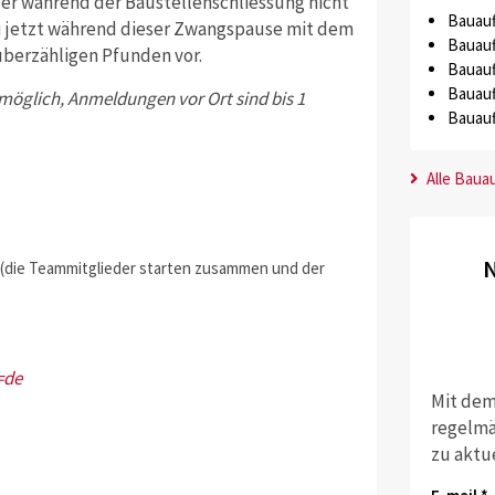
der während der Baustellenschliessung nicht
Bauauf
au jetzt während dieser Zwangspause mit dem
Bauauf
überzähligen Pfunden vor.
Bauauf
Bauauf
öglich, Anmeldungen vor Ort sind bis 1
Bauauf
Alle Baua
N
 (die Teammitglieder starten zusammen und der
=de
Mit dem
regelmä
zu aktu