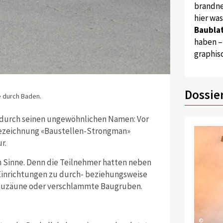
brandne
hier wa
Baublat
haben –
graphis
Dossie
e durch Baden.
 durch seinen ungewöhnlichen Namen: Vor
Bezeichnung «Baustellen-Strongman»
r.
n Sinne. Denn die Teilnehmer hatten neben
-Einrichtungen zu durch- beziehungsweise
auzäune oder verschlammte Baugruben.
©