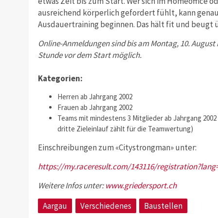
etwas Zeit bis zum Start. Wer sich im Homeoffice o
ausreichend körperlich gefordert fühlt, kann gen
Ausdauertraining beginnen. Das hält fit und beugt 
Online-Anmeldungen sind bis am Montag, 10. August m
Stunde vor dem Start möglich.
Kategorien:
Herren ab Jahrgang 2002
Frauen ab Jahrgang 2002
Teams mit mindestens 3 Mitglieder ab Jahrgang 2002
dritte Zieleinlauf zählt für die Teamwertung)
Einschreibungen zum «Citystrongman» unter:
https://my.raceresult.com/143116/registration?lang
Weitere Infos unter:
www.griedersport.ch
Aargau
Verschiedenes
Baustellen