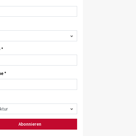
 *
e *
Abonnieren