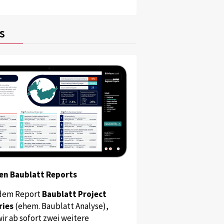
s
en Baublatt Reports
dem Report
Baublatt Project
ries
(ehem. Baublatt Analyse),
ir ab sofort zwei weitere