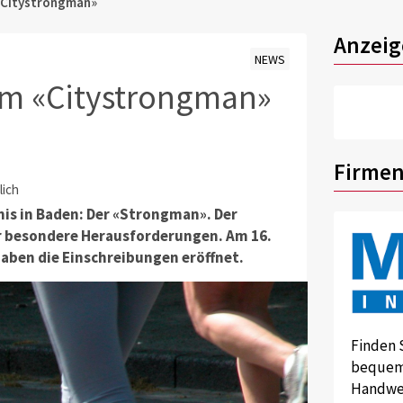
«Citystrongman»
Anzeig
NEWS
um «Citystrongman»
Firmen
lich
nis in Baden: Der «Strongman». Der
or besondere Herausforderungen. Am 16.
haben die Einschreibungen eröffnet.
Finden 
bequem 
Handwer