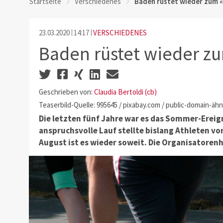
Startseite
Verschiedenes
Baden rüstet wieder zum 
23.03.2020
14:17
VERSCHIEDENES
Baden rüstet wieder z
Geschrieben von:
Claudia Bertoldi (cb)
Teaserbild-Quelle: 995645 / pixabay.com / public-domain-ähn
Die letzten fünf Jahre war es das Sommer-Ereig
anspruchsvolle Lauf stellte bislang Athleten v
August ist es wieder soweit. Die Organisatoren