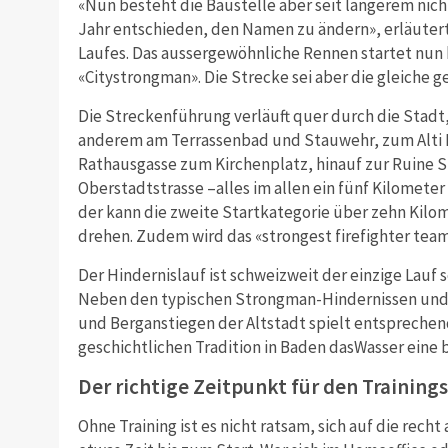
«Nun besteht die Baustelle aber seit längerem nich
Jahr entschieden, den Namen zu ändern», erläutert 
Laufes. Das aussergewöhnliche Rennen startet nun
«Citystrongman». Die Strecke sei aber die gleiche ge
Die Streckenführung verläuft quer durch die Stadt
anderem am Terrassenbad und Stauwehr, zum Alti B
Rathausgasse zum Kirchenplatz, hinauf zur Ruine S
Oberstadtstrasse –alles im allen ein fünf Kilometer
der kann die zweite Startkategorie über zehn Kil
drehen. Zudem wird das «strongest firefighter team
Der Hindernislauf ist schweizweit der einzige Lauf s
Neben den typischen Strongman-Hindernissen und 
und Berganstiegen der Altstadt spielt entspreche
geschichtlichen Tradition in Baden dasWasser eine 
Der richtige Zeitpunkt für den Trainings
Ohne Training ist es nicht ratsam, sich auf die rec