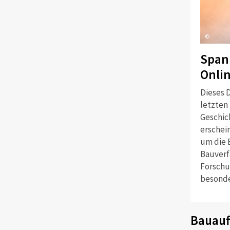
©
Span
Onli
Dieses D
letzten
Geschich
erschei
um die 
Bauverf
Forschu
besonde
Bauauf