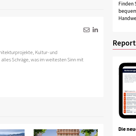
Finden 
bequem 
Handwer
Report
hitekturprojekte, Kultur- und
alles Schräge, was im weitesten Sinn mit
Die neu