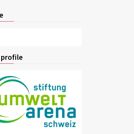
e
profile