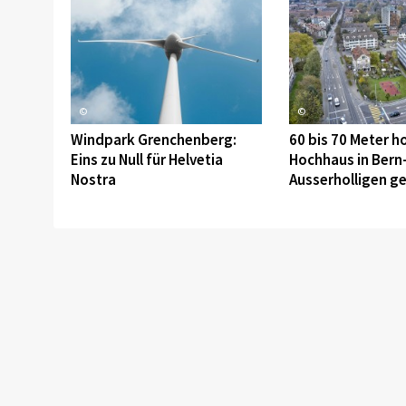
©
©
Windpark Grenchenberg:
60 bis 70 Meter h
Eins zu Null für Helvetia
Hochhaus in Bern
Nostra
Ausserholligen g