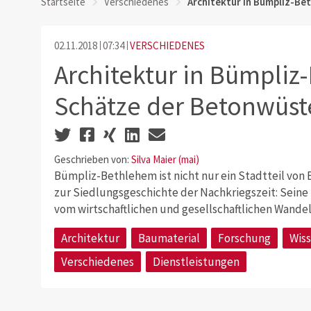
Startseite
Verschiedenes
Architektur in Bümpliz-Be
02.11.2018
07:34
VERSCHIEDENES
Architektur in Bümpliz
Schätze der Betonwüst
Geschrieben von:
Silva Maier (mai)
Bümpliz-Bethlehem ist nicht nur ein Stadtteil von 
zur Siedlungsgeschichte der Nachkriegszeit: Sein
vom wirtschaftlichen und gesellschaftlichen Wandel
Architektur
Baumaterial
Forschung
Wiss
Verschiedenes
Dienstleistungen