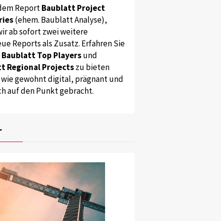
dem Report
Baublatt Project
ries
(ehem. Baublatt Analyse),
ir ab sofort zwei weitere
ue Reports als Zusatz. Erfahren Sie
s
Baublatt Top Players
und
t Regional Projects
zu bieten
 wie gewohnt digital, prägnant und
ch auf den Punkt gebracht.
r