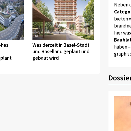
Neben 
Catego
bieten w
brandne
hier wa
©
Baublat
ohes
Was derzeit in Basel-Stadt
haben –
-
und Baselland geplant und
graphis
eplant
gebaut wird
Dossie