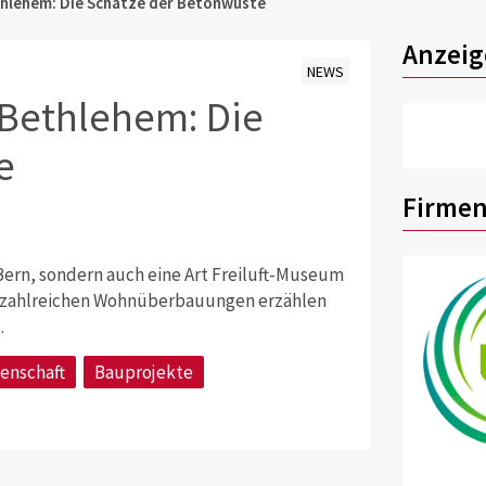
thlehem: Die Schätze der Betonwüste
Anzeig
NEWS
-Bethlehem: Die
e
Firmen
Bern, sondern auch eine Art Freiluft-Museum
e zahlreichen Wohnüberbauungen erzählen
.
enschaft
Bauprojekte