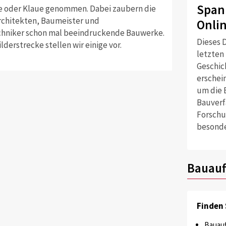
Span
e oder Klaue genommen. Dabei zaubern die
Architekten, Baumeister und
Onli
hniker schon mal beeindruckende Bauwerke.
Dieses D
ilderstrecke stellen wir einige vor.
letzten
Geschich
erschei
um die 
Bauverf
Forschu
besonde
Bauauf
Finden 
Bauauf