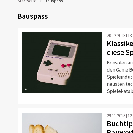
Startseite
Bauspass
Bauspass
20.12.2018
13
Klassik
diese S
Konsolen au
den Game Bo
Spieleindust
neusten tec
©
Spielekatalo
29.11.2018
12
Buchtip
Bauwerk