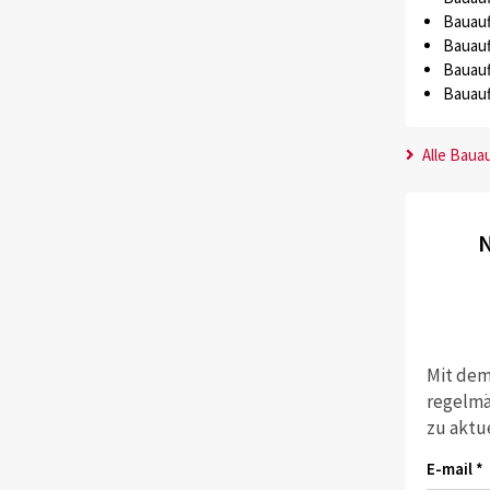
Bauauf
Bauauf
Bauauf
Bauauf
Alle Baua
N
Mit dem
regelmä
zu aktu
E-mail *