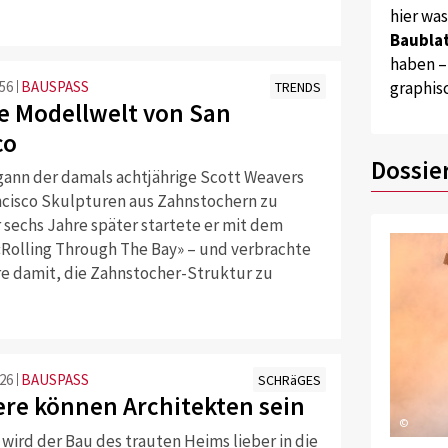
hier wa
Baublat
haben –
:56
BAUSPASS
graphis
TRENDS
ne Modellwelt von San
co
Dossie
ann der damals achtjährige Scott Weavers
ncisco Skulpturen aus Zahnstochern zu
 sechs Jahre später startete er mit dem
Rolling Through The Bay» – und verbrachte
re damit, die Zahnstocher-Struktur zu
:26
BAUSPASS
SCHRäGES
ere können Architekten sein
©
 wird der Bau des trauten Heims lieber in die