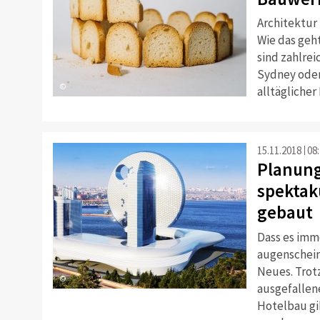
Architektur 
Wie das geh
sind zahlre
Sydney oder
©
alltäglicher
15.11.2018
08
Planung
spektak
gebaut
Dass es imme
augenscheinl
Neues. Trotz
©
ausgefallen
Hotelbau gib