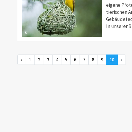
eigene Pfot
tierischen 
Gebäudetec
In unserer B
©
‹
1
2
3
4
5
6
7
8
9
10
›