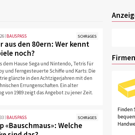
Anzeig
:26
BAUSPASS
SCHRäGES
er aus den 80ern: Wer kennt
piele noch?
Firmen
s dem Hause Sega und Nintendo, Tetris für
y und ferngesteuerte Schiffe und Karts: Die
rie glänzte in den Achtzigerjahren mit den
hnischen Errungenschaften. Ein alter
g von 1989 zeigt das Angebot zu jener Zeit.
Finden 
bequem 
:33
BAUSPASS
SCHRäGES
p «Bauschmaus»: Welche
Handwer
e sind das?