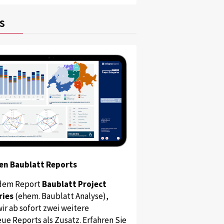
s
en Baublatt Reports
dem Report
Baublatt Project
ries
(ehem. Baublatt Analyse),
ir ab sofort zwei weitere
ue Reports als Zusatz. Erfahren Sie