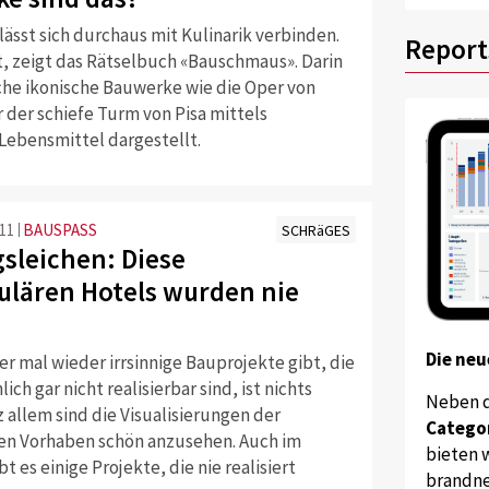
lässt sich durchaus mit Kulinarik verbinden.
Report
t, zeigt das Rätselbuch «Bauschmaus». Darin
iche ikonische Bauwerke wie die Oper von
 der schiefe Turm von Pisa mittels
 Lebensmittel dargestellt.
:11
BAUSPASS
SCHRäGES
sleichen: Diese
ulären Hotels wurden nie
Die neu
r mal wieder irrsinnige Bauprojekte gibt, die
ich gar nicht realisierbar sind, ist nichts
Neben 
 allem sind die Visualisierungen der
Catego
en Vorhaben schön anzusehen. Auch im
bieten w
t es einige Projekte, die nie realisiert
brandne