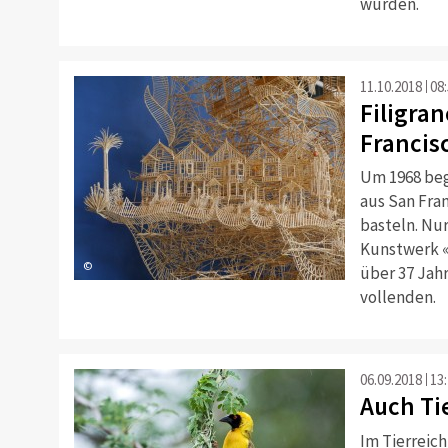
wurden.
11.10.2018
08
Filigra
Francis
Um 1968 beg
aus San Fra
basteln. Nur
Kunstwerk «
©
über 37 Jah
vollenden.
06.09.2018
13
Auch Ti
Im Tierreich