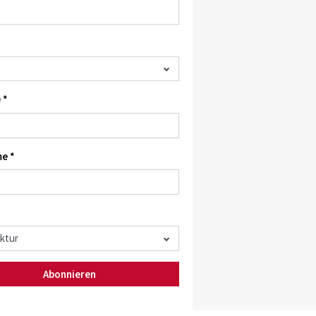
 *
e *
Abonnieren