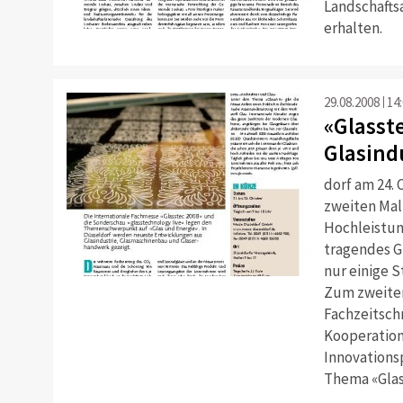
Landschaftsa
erhalten.
29.08.2008
14
«Glasst
Glasind
dorf am 24. 
zweiten Mal
Hochleistun
tragendes Gl
nur einige 
Zum zweiten
Fachzeitschr
Kooperation
Innovations
Thema «Glass