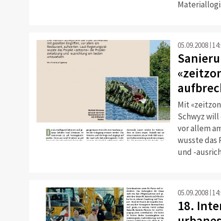
Materiallogis
05.09.2008
14
Sanieru
«zeitzo
aufbre
Mit «zeitzo
Schwyz will 
vor allem a
wusste das 
und -ausric
05.09.2008
14
18. Int
urbanes