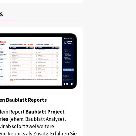
s
en Baublatt Reports
dem Report
Baublatt Project
ries
(ehem. Baublatt Analyse),
ir ab sofort zwei weitere
ue Reports als Zusatz. Erfahren Sie