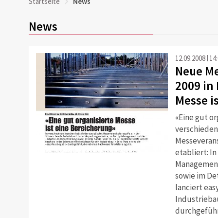
Startseite
News
News
12.09.2008
14
Neue Me
2009 in 
Messe i
«Eine gut or
verschieden
Messeveranst
etabliert: I
Management 
sowie im Det
lanciert eas
Industriebau
durchgeführ