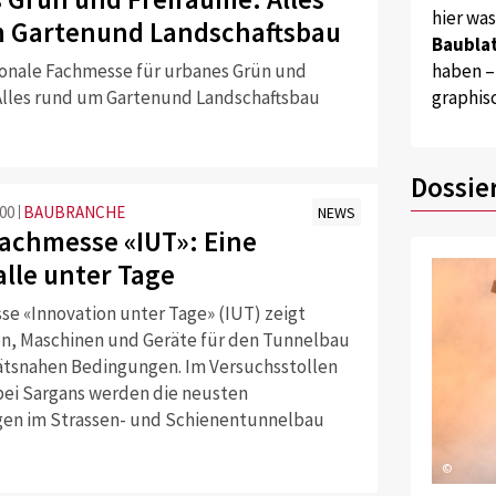
hier wa
 Gartenund Landschaftsbau
Baublat
tionale Fachmesse für urbanes Grün und
haben –
Alles rund um Gartenund Landschaftsbau
graphis
Dossie
:00
BAUBRANCHE
NEWS
achmesse «IUT»: Eine
lle unter Tage
se «Innovation unter Tage» (IUT) zeigt
n, Maschinen und Geräte für den Tunnelbau
tätsnahen Bedingungen. Im Versuchsstollen
ei Sargans werden die neusten
en im Strassen- und Schienentunnelbau
©