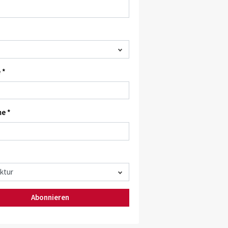
 *
e *
Abonnieren