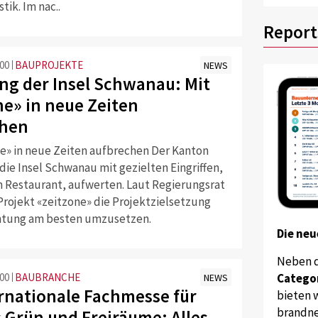
tik. Im nac..
Report
:00
BAUPROJEKTE
NEWS
ng der Insel Schwanau: Mit
ne» in neue Zeiten
chen
ne» in neue Zeiten aufbrechen Der Kanton
die Insel Schwanau mit gezielten Eingriffen,
m Restaurant, aufwerten. Laut Regierungsrat
Projekt «zeitzone» die Projektzielsetzung
htung am besten umzusetzen.
Die neu
Neben 
Catego
:00
BAUBRANCHE
NEWS
ernationale Fachmesse für
bieten w
brandne
 Grün und Freiräume: Alles