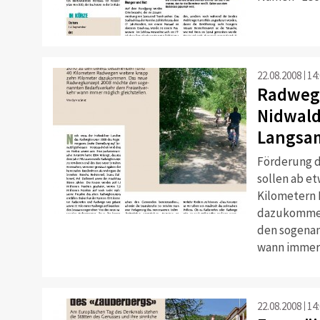
22.08.2008
14
Radwegk
Nidwald
Langsa
Förderung 
sollen ab e
Kilometern 
dazukommen
den sogenan
wann immer 
22.08.2008
14