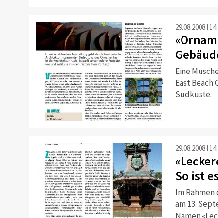
29.08.2008
14
«Orname
Gebäude
Eine Musche
East Beach 
Südküste.
29.08.2008
14
«Lecker
So ist e
Im Rahmen d
am 13. Sept
Namen «Leck