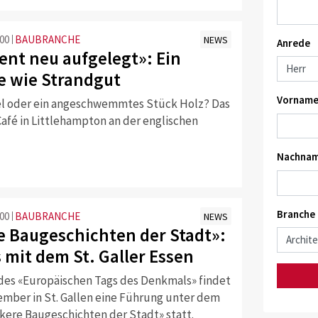
:00
BAUBRANCHE
NEWS
Anrede
nt neu aufgelegt»: Ein
 wie Strandgut
Vorname
l oder ein angeschwemmtes Stück Holz? Das
Café in Littlehampton an der englischen
Nachnam
Branche
:00
BAUBRANCHE
NEWS
e Baugeschichten der Stadt»:
s mit dem St. Galler Essen
es «Europäischen Tags des Denkmals» findet
ember in St. Gallen eine Führung unter dem
ere Baugeschichten der Stadt» statt.