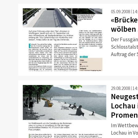
05.09.2008
14
«Brücke
wölben 
Der Fussgän
Schlosstalst
Auftrag der 
29.08.2008
14
Neugest
Lochau 
Promena
Im Wettbewe
Lochau in Vo