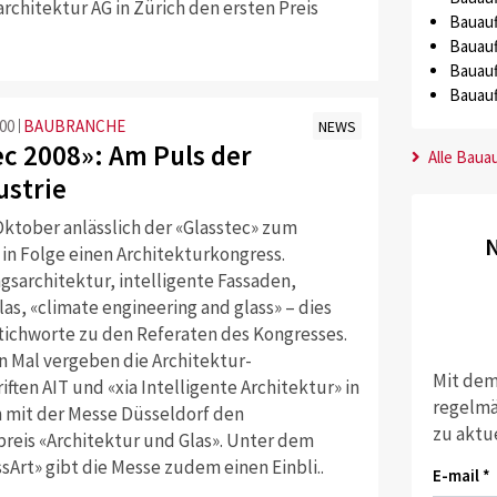
rchitektur AG in Zürich den ersten Preis
Bauauf
Bauauf
Bauauf
Bauauf
:00
BAUBRANCHE
NEWS
ec 2008»: Am Puls der
Alle Baua
ustrie
Oktober anlässlich der «Glasstec» zum
N
 in Folge einen Architekturkongress.
gsarchitektur, intelligente Fassaden,
as, «climate engineering and glass» – dies
Stichworte zu den Referaten des Kongresses.
 Mal vergeben die Architektur-
Mit dem
iften AIT und «xia Intelligente Architektur» in
regelmä
 mit der Messe Düsseldorf den
zu aktu
preis «Architektur und Glas». Unter dem
Art» gibt die Messe zudem einen Einbli..
E-mail *