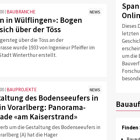
Span
:00
BAUBRANCHE
NEWS
Onli
n in Wülflingen»: Bogen
Dieses D
sich über der Töss
letzten
gersteg über die Töss an der
Geschich
rasse wurde 1933 von Ingenieur Pfeiffer im
erschei
Stadt Winterthur erstellt.
um die 
Bauverf
Forschu
besonde
:00
BAUPROJEKTE
NEWS
altung des Bodenseeufers in
Bauauf
in Vorarlberg: Panorama-
de «am Kaiserstrand»
rb um die Gestaltung des Bodenseeufers in
Finden 
rarlberg (A) hat die Hager
Bauauf