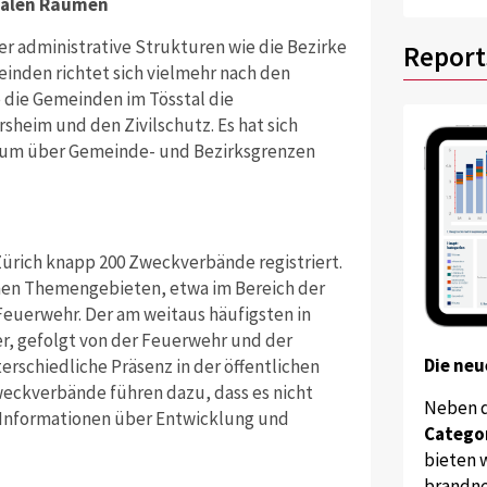
onalen Räumen
er administrative Strukturen wie die Bezirke
Report
inden richtet sich vielmehr nach den
e die Gemeinden im Tösstal die
sheim und den Zivilschutz. Es hat sich
Raum über Gemeinde- und Bezirksgrenzen
ürich knapp 200 Zweckverbände registriert.
ichen Themengebieten, etwa im Bereich der
euerwehr. Der am weitaus häufigsten in
r, gefolgt von der Feuerwehr und der
Die neu
erschiedliche Präsenz in der öffentlichen
ckverbände führen dazu, dass es nicht
Neben 
d Informationen über Entwicklung und
Catego
bieten w
brandne