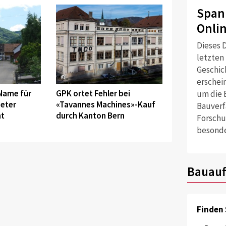
Span
Onli
Dieses D
letzten
Geschich
©
erschei
 Name für
GPK ortet Fehler bei
um die 
eter
«Tavannes Machines»-Kauf
Bauverf
t
durch Kanton Bern
Forschu
besonde
Bauauf
Finden 