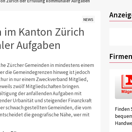
on Zürich der Erfüllung kommunaler Aufgaben
Anzeig
NEWS
 im Kanton Zürich
ler Aufgaben
Firmen
iche Zürcher Gemeinden in mindestens einem
er die Gemeindegrenzen hinweg ist jedoch
erthur in nur einem Zweckverband Mitglied,
weils zwölf Mitgliedschaften bringen.
ältigung der anfallenden Aufgaben mit
er Urbanität und steigender Finanzkraft
 eher schwach gestellten Gemeinden, die vom
Finden 
tscheidet die geografische Nähe, wer mit
bequem 
Handwer