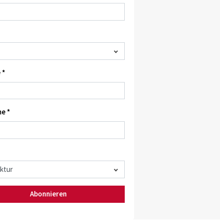
 *
e *
Abonnieren