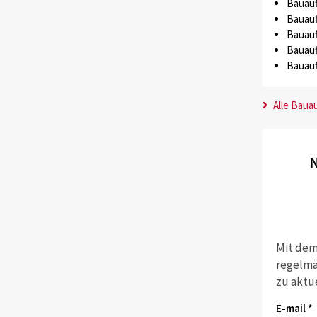
Bauauf
Bauauf
Bauauf
Bauauf
Bauauf
Alle Baua
N
Mit dem
regelmä
zu aktu
E-mail *