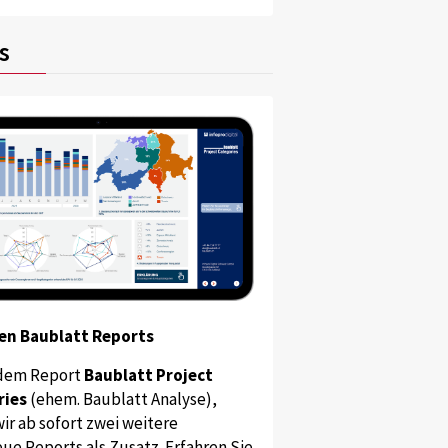
s
en Baublatt Reports
dem Report
Baublatt Project
ries
(ehem. Baublatt Analyse),
ir ab sofort zwei weitere
ue Reports als Zusatz. Erfahren Sie