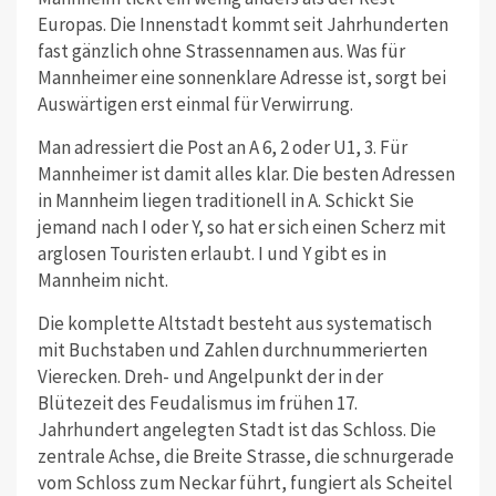
Europas. Die Innenstadt kommt seit Jahrhunderten
fast gänzlich ohne Strassennamen aus. Was für
Mannheimer eine sonnenklare Adresse ist, sorgt bei
Auswärtigen erst einmal für Verwirrung.
Man adressiert die Post an A 6, 2 oder U1, 3. Für
Mannheimer ist damit alles klar. Die besten Adressen
in Mannheim liegen traditionell in A. Schickt Sie
jemand nach I oder Y, so hat er sich einen Scherz mit
arglosen Touristen erlaubt. I und Y gibt es in
Mannheim nicht.
Die komplette Altstadt besteht aus systematisch
mit Buchstaben und Zahlen durchnummerierten
Vierecken. Dreh- und Angelpunkt der in der
Blütezeit des Feudalismus im frühen 17.
Jahrhundert angelegten Stadt ist das Schloss. Die
zentrale Achse, die Breite Strasse, die schnurgerade
vom Schloss zum Neckar führt, fungiert als Scheitel