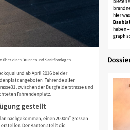
bieten w
brandne
hier wa
Baublat
haben –
graphis
Dossie
m über einen Brunnen und Sanitäranlagen.
ckquai und ab April 2016 bei der
ndenplatz angeboten. Fahrende aller
trasse31, zwischen der Burgfelderstrasse und
ichteten Fahrendenplatz.
fügung gestellt
plan nachgekommen, einen 2000m² grossen
rstellen. Der Kanton stellt die