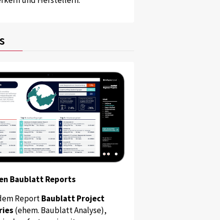
s
en Baublatt Reports
dem Report
Baublatt Project
ries
(ehem. Baublatt Analyse),