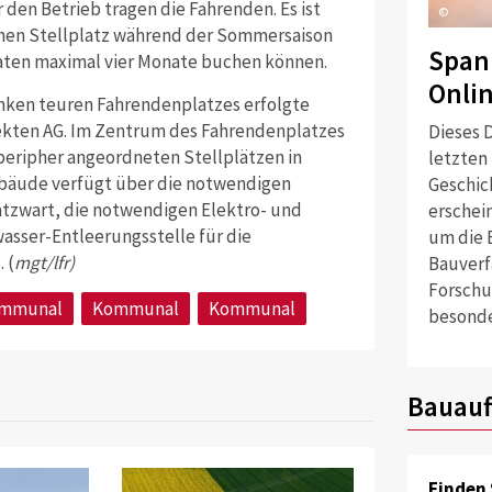
den Betrieb tragen die Fahrenden. Es ist
©
einen Stellplatz während der Sommersaison
Span
ten maximal vier Monate buchen können.
Onli
anken teuren Fahrendenplatzes erfolgte
ekten AG. Im Zentrum des Fahrendenplatzes
Dieses D
peripher angeordneten Stellplätzen in
letzten
ebäude verfügt über die notwendigen
Geschich
atzwart, die notwendigen Elektro- und
erschei
asser-Entleerungsstelle für die
um die 
 (
mgt/lfr)
Bauverf
Forschu
mmunal
Kommunal
Kommunal
besonde
Bauauf
Finden 