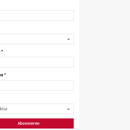
 *
e *
Abonnieren