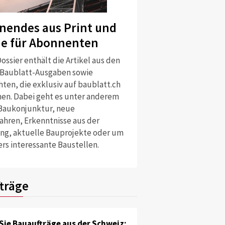
nendes aus Print und
ne für Abonnenten
ossier enthält die Artikel aus den
 Baublatt-Ausgaben sowie
ten, die exklusiv auf baublatt.ch
nen. Dabei geht es unter anderem
Baukonjunktur, neue
ahren, Erkenntnisse aus der
ng, aktuelle Bauprojekte oder um
rs interessante Baustellen.
träge
Sie Bauaufträge aus der Schweiz: