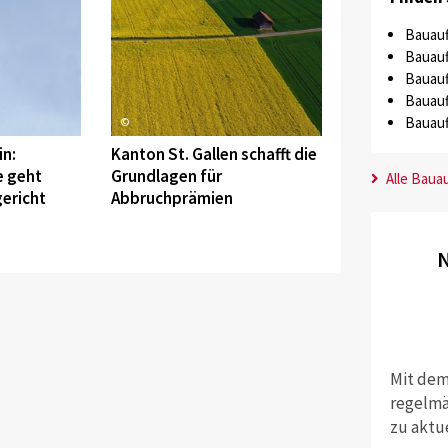
Bauauf
Bauauf
Bauauf
Bauauf
Bauauf
©
n:
Kanton St. Gallen schafft die
 geht
Grundlagen für
Alle Baua
ericht
Abbruchprämien
N
Mit dem
regelmä
zu aktu