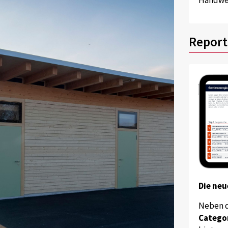
Report
Die neu
Neben 
Catego