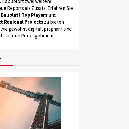
ir ab sofort zwei weitere
ue Reports als Zusatz. Erfahren Sie
s
Baublatt Top Players
und
t Regional Projects
zu bieten
 wie gewohnt digital, prägnant und
ch auf den Punkt gebracht.
r