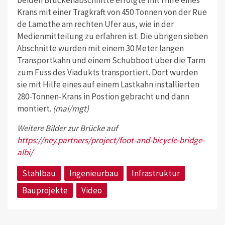
beiden Brückenabschnitte erfolgte mit Hilfe eines
Krans mit einer Tragkraft von 450 Tonnen von der Rue
de Lamothe am rechten Ufer aus, wie in der
Medienmitteilung zu erfahren ist. Die übrigen sieben
Abschnitte wurden mit einem 30 Meter langen
Transportkahn und einem Schubboot über die Tarm
zum Fuss des Viadukts transportiert. Dort wurden
sie mit Hilfe eines auf einem Lastkahn installierten
280-Tonnen-Krans in Postion gebracht und dann
montiert.
(mai/mgt)
Weitere Bilder zur Brücke auf
https://ney.partners/project/foot-and-bicycle-bridge-
albi/
Stahlbau
Ingenieurbau
Infrastruktur
Bauprojekte
Video