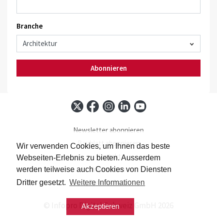
Branche
Abonnieren
Newsletter abonnieren
Baublatt abonnieren
Wir verwenden Cookies, um Ihnen das beste
Kontakt
Webseiten-Erlebnis zu bieten. Ausserdem
Impressum
werden teilweise auch Cookies von Diensten
Datenschutz
Dritter gesetzt.
Weitere Informationen
© Infopro Digital Schweiz GmbH 2026
Akzeptieren