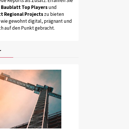
ue Reports als Zusatz. Erfahren Sie
s
Baublatt Top Players
und
t Regional Projects
zu bieten
 wie gewohnt digital, prägnant und
ch auf den Punkt gebracht.
r