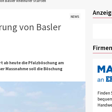
on Basler Rheinufer starten
Anzeig
NEWS
rung von Basler
Firmen
rt ab heute die Pfalzböschung am
eser Massnahme soll die Böschung
Finden 
bequem 
Handwer