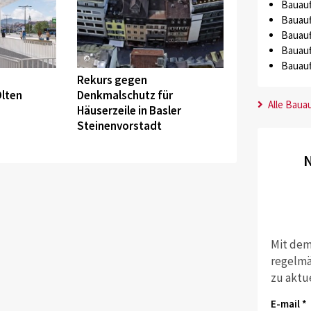
Bauauf
Bauauf
Bauauf
Bauauf
©
Bauauf
Rekurs gegen
Olten
Denkmalschutz für
Alle Baua
Häuserzeile in Basler
Steinenvorstadt
N
Mit dem
regelmä
zu aktu
E-mail *