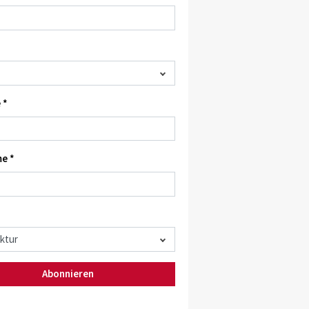
 *
e *
Abonnieren