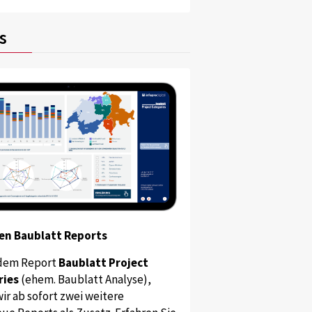
s
en Baublatt Reports
dem Report
Baublatt Project
ries
(ehem. Baublatt Analyse),
ir ab sofort zwei weitere