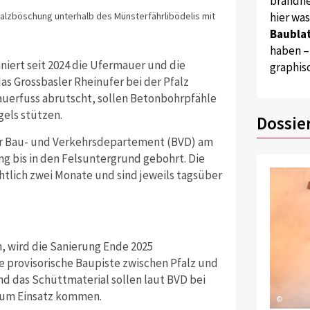
brandne
hier wa
alzböschung unterhalb des Münsterfährlibödelis mit
Baublat
haben –
iert seit 2024 die Ufermauer und die
graphis
s Grossbasler Rheinufer bei der Pfalz
Mauerfuss abrutscht, sollen Betonbohrpfähle
els stützen.
Dossie
er Bau- und Verkehrsdepartement (BVD) am
g bis in den Felsuntergrund gebohrt. Die
htlich zwei Monate und sind jeweils tagsüber
, wird die Sanierung Ende 2025
ie provisorische Baupiste zwischen Pfalz und
d das Schüttmaterial sollen laut BVD bei
zum Einsatz kommen.
©