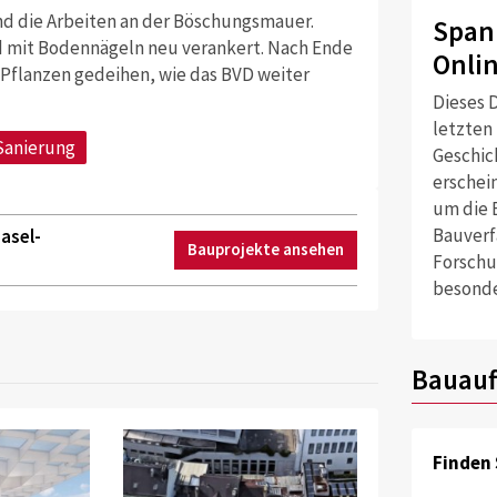
nd die Arbeiten an der Böschungsmauer.
Span
d mit Bodennägeln neu verankert. Nach Ende
Onli
 Pflanzen gedeihen, wie das BVD weiter
Dieses D
letzten
Sanierung
Geschich
erschei
um die 
Bauverf
asel-
Bauprojekte ansehen
Forschu
besonde
Bauauf
Finden 