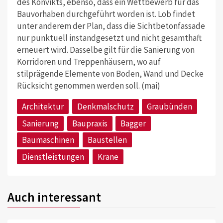
des Konvikts, ebenso, dass ein Wettbewerb für das
Bauvorhaben durchgeführt worden ist. Lob findet
unter anderem der Plan, dass die Sichtbetonfassade
nur punktuell instandgesetzt und nicht gesamthaft
erneuert wird. Dasselbe gilt für die Sanierung von
Korridoren und Treppenhäusern, wo auf
stilprägende Elemente von Boden, Wand und Decke
Rücksicht genommen werden soll. (mai)
Architektur
Denkmalschutz
Graubünden
Sanierung
Baupraxis
Bagger
Baumaschinen
Baustellen
Dienstleistungen
Krane
Auch interessant