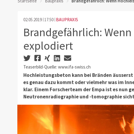
Startseite
Baupraxis
Brandgefährlich: Wenn Hochlei
02.05.2019
17:50
BAUPRAXIS
Brandgefährlich: Wenn
explodiert
Teaserbild-Quelle: www.ifa-swiss.ch
Hochleistungsbeton kann bei Bränden äusserst g
es genau dazu kommt oder vielmehr was im Inner
klar. Einem Forscherteam der Empa ist es nun g
Neutronenradiographie und -tomographie sich