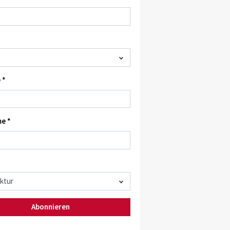
 *
e *
Abonnieren