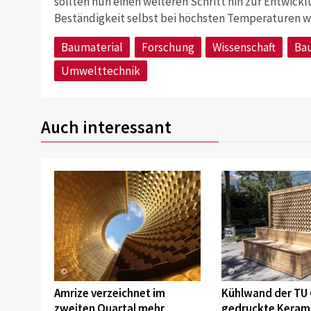
sollten nun einen weiteren Schritt hin zur Entwick
Beständigkeit selbst bei höchsten Temperaturen w
Baumaterial
Forschung
Wissenschaft
Bau
Umwelttechnik
Auch interessant
©
©
Amrize verzeichnet im
Kühlwand der TU 
zweiten Quartal mehr
gedruckte Keram