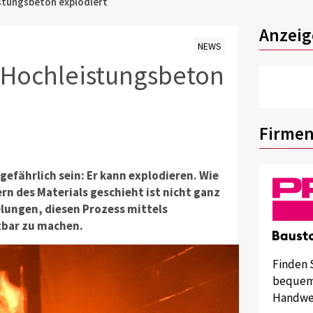
stungsbeton explodiert
Anzeig
NEWS
 Hochleistungsbeton
Firmen
efährlich sein: Er kann explodieren. Wie
n des Materials geschieht ist nicht ganz
elungen, diesen Prozess mittels
tbar zu machen.
Finden 
bequem 
Handwer