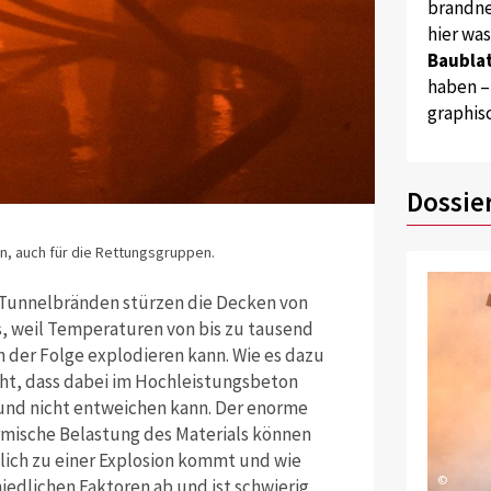
brandne
hier wa
Baublat
haben –
graphis
Dossie
n, auch für die Rettungsgruppen.
 Tunnelbränden stürzen die Decken von
s, weil Temperaturen von bis zu tausend
n der Folge explodieren kann. Wie es dazu
teht, dass dabei im Hochleistungsbeton
und nicht entweichen kann. Der enorme
mische Belastung des Materials können
hlich zu einer Explosion kommt und wie
©
iedlichen Faktoren ab und ist schwierig