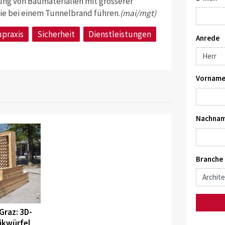
lung von Baumaterialien mit grösserer
ie bei einem Tunnelbrand führen.
(mai/mgt)
praxis
Sicherheit
Dienstleistungen
Anrede
Vorname
Nachnam
Branche
Graz: 3D-
ikwürfel