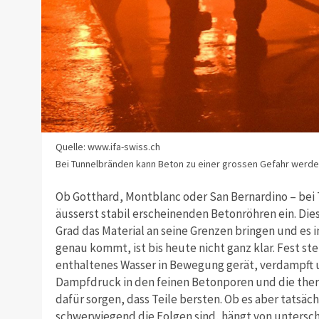
Quelle: www.ifa-swiss.ch
Bei Tunnelbränden kann Beton zu einer grossen Gefahr werde
Ob Gotthard, Montblanc oder San Bernardino – bei
äusserst stabil erscheinenden Betonröhren ein. Die
Grad das Material an seine Grenzen bringen und es i
genau kommt, ist bis heute nicht ganz klar. Fest s
enthaltenes Wasser in Bewegung gerät, verdampft 
Dampfdruck in den feinen Betonporen und die ther
dafür sorgen, dass Teile bersten. Ob es aber tatsäc
schwerwiegend die Folgen sind, hängt von untersch