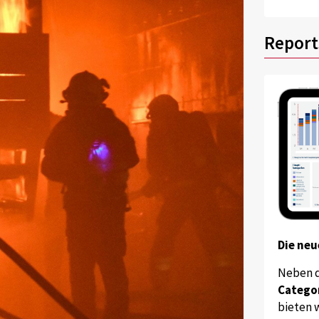
Report
Die neu
Neben 
Catego
bieten w