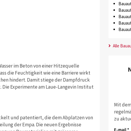
Bauauf
Bauauf
Bauauf
Bauauf
Bauauf
Alle Baua
 Wasser im Beton von einer Hitzequelle
N
ass die Feuchtigkeit wie eine Barriere wirkt
en hindert. Damit stiege der Dampfdruck
rt. Die Experimente am Laue-Langevin Institut
Mit dem
regelmä
ckelt und patentiert, die dem Abplatzen von
zu aktu
eilung der Empa. Die neuen Ergebnisse
E-mail *