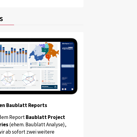
s
en Baublatt Reports
dem Report
Baublatt Project
ries
(ehem. Baublatt Analyse),
ir ab sofort zwei weitere