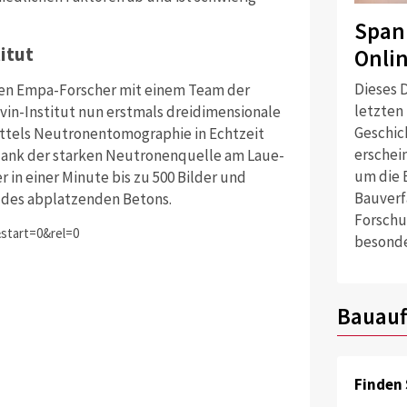
Span
itut
Onli
Dieses D
ten Empa-Forscher mit einem Team der
letzten
in-Institut nun erstmals dreidimensionale
Geschich
ttels Neutronentomographie in Echtzeit
erschei
dank der starken Neutronenquelle am Laue-
um die 
r in einer Minute bis zu 500 Bilder und
Bauverf
 des abplatzenden Betons.
Forschu
start=0&rel=0
besonde
Bauauf
Finden 