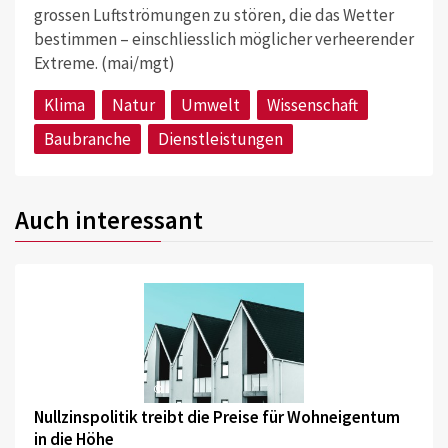
grossen Luftströmungen zu stören, die das Wetter
bestimmen – einschliesslich möglicher verheerender
Extreme. (mai/mgt)
Klima
Natur
Umwelt
Wissenschaft
Baubranche
Dienstleistungen
Auch interessant
©
Nullzinspolitik treibt die Preise für Wohneigentum
in die Höhe