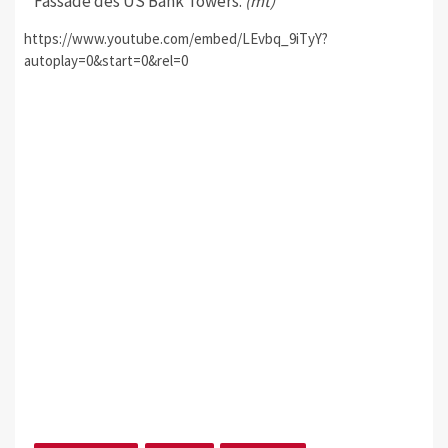
Fassade des US Bank Towers.
(mt)
https://www.youtube.com/embed/LEvbq_9iTyY?
autoplay=0&start=0&rel=0