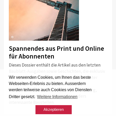
©
Spannendes aus Print und Online
für Abonnenten
Dieses Dossier enthält die Artikel aus den letzten
Baublatt-Ausgaben sowie Geschichten, die exklusiv
auf baublatt.ch erscheinen. Dabei geht es unter
Wir verwenden Cookies, um Ihnen das beste
anderem um die Baukonjunktur, neue
Webseiten-Erlebnis zu bieten. Ausserdem
Bauverfahren, Erkenntnisse aus der Forschung,
werden teilweise auch Cookies von Diensten
aktuelle Bauprojekte oder um besonders
Dritter gesetzt.
Weitere Informationen
interessante Baustellen.
Akzeptieren