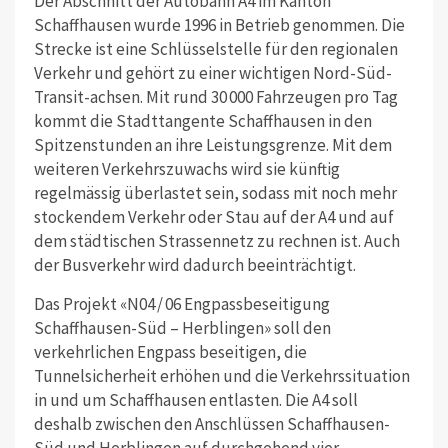
Der Abschnitt der Autobahn A4 im Kanton
Schaffhausen wurde 1996 in Betrieb genommen. Die
Strecke ist eine Schlüsselstelle für den regionalen
Verkehr und gehört zu einer wichtigen Nord-Süd-
Transit-achsen. Mit rund 30 000 Fahrzeugen pro Tag
kommt die Stadttangente Schaffhausen in den
Spitzenstunden an ihre Leistungsgrenze. Mit dem
weiteren Verkehrszuwachs wird sie künftig
regelmässig überlastet sein, sodass mit noch mehr
stockendem Verkehr oder Stau auf der A4 und auf
dem städtischen Strassennetz zu rechnen ist. Auch
der Busverkehr wird dadurch beeinträchtigt.
Das Projekt «N04 / 06 Engpassbeseitigung
Schaffhausen-Süd – Herblingen» soll den
verkehrlichen Engpass beseitigen, die
Tunnelsicherheit erhöhen und die Verkehrssituation
in und um Schaffhausen entlasten. Die A4 soll
deshalb zwischen den Anschlüssen Schaffhausen-
Süd und Herblingen auf durchgehend vier