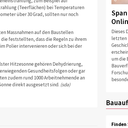
neneinstrahlung, zum Beispiel auf
©
trahlung (Teerflächen) bei Temperaturen
Span
ometer über 30 Grad, sollten nur noch
Onli
Dieses D
rten Massnahmen auf den Baustellen
letzten
 die feststellten, dass die Regeln zu ihrem
Geschich
m Polier intervenieren oder sich bei der
erschei
um die 
llster Hitzesonne gehören Dehydrierung,
Bauverf
werwiegenden Gesundheitsfolgen oder gar
Forschu
ankten zudem rund 1000 Arbeitnehmende an
besonde
Sonne direkt ausgesetzt sind.
(sda)
Bauauf
Finden 