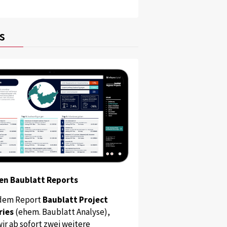
s
en Baublatt Reports
dem Report
Baublatt Project
ries
(ehem. Baublatt Analyse),
ir ab sofort zwei weitere