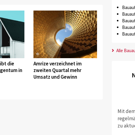
Bauauf
Bauauf
Bauauf
Bauauf
Bauauf
Alle Baua
©
ibt die
Amrize verzeichnet im
igentum in
zweiten Quartal mehr
N
Umsatz und Gewinn
Mit dem
regelmä
zu aktu