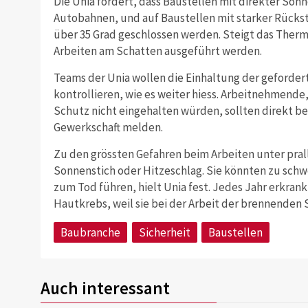
Die Unia fordert, dass Baustellen mit direkter Son
Autobahnen, und auf Baustellen mit starker Rücks
über 35 Grad geschlossen werden. Steigt das Therm
Arbeiten am Schatten ausgeführt werden.
Teams der Unia wollen die Einhaltung der geforde
kontrollieren, wie es weiter hiess. Arbeitnehmende,
Schutz nicht eingehalten würden, sollten direkt bei
Gewerkschaft melden.
Zu den grössten Gefahren beim Arbeiten unter pra
Sonnenstich oder Hitzeschlag. Sie könnten zu sch
zum Tod führen, hielt Unia fest. Jedes Jahr erkr
Hautkrebs, weil sie bei der Arbeit der brennenden 
Baubranche
Sicherheit
Baustellen
Auch interessant