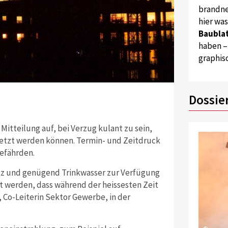
brandne
hier wa
Baublat
haben –
graphis
Dossie
Mitteilung auf, bei Verzug kulant zu sein,
tzt werden können. Termin- und Zeitdruck
efährden.
z und genügend Trinkwasser zur Verfügung
t werden, dass während der heissesten Zeit
, Co-Leiterin Sektor Gewerbe, in der