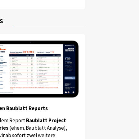
s
en Baublatt Reports
dem Report
Baublatt Project
ries
(ehem. Baublatt Analyse),
ir ab sofort zwei weitere