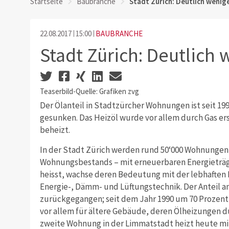
Startseite
Baubranche
Stadt Zürich: Deutlich wenig
22.08.2017
15:00
BAUBRANCHE
Stadt Zürich: Deutlich
Teaserbild-Quelle: Grafiken zvg
Der Ölanteil in Stadtzürcher Wohnungen ist seit 19
gesunken. Das Heizöl wurde vor allem durch Gas er
beheizt.
In der Stadt Zürich werden rund 50‘000 Wohnungen 
Wohnungsbestands – mit erneuerbaren Energieträger
heisst, wachse deren Bedeutung mit der lebhaften 
Energie-, Dämm- und Lüftungstechnik. Der Anteil 
zurückgegangen; seit dem Jahr 1990 um 70 Prozent a
vor allem für ältere Gebäude, deren Ölheizungen 
zweite Wohnung in der Limmatstadt heizt heute mit