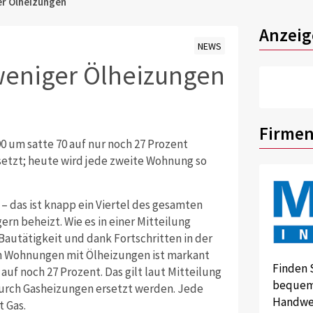
er Ölheizungen
Anzeig
NEWS
 weniger Ölheizungen
Firmen
90 um satte 70 auf nur noch 27 Prozent
setzt; heute wird jede zweite Wohnung so
– das ist knapp ein Viertel des gesamten
n beheizt. Wie es in einer Mitteilung
Bautätigkeit und dank Fortschritten in der
an Wohnungen mit Ölheizungen ist markant
Finden 
uf noch 27 Prozent. Das gilt laut Mitteilung
bequem 
durch Gasheizungen ersetzt werden. Jede
Handwer
 Gas.