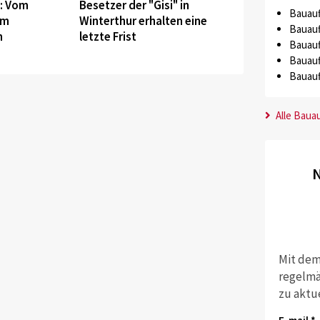
0: Vom
Besetzer der "Gisi" in
Bauauf
um
Winterthur erhalten eine
Bauauf
n
letzte Frist
Bauauf
Bauauf
Bauauf
Alle Baua
N
Mit dem
regelmä
zu aktu