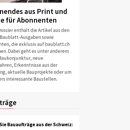
nendes aus Print und
me in neu erstellten Wohnungen von 1990/91 bis 2016/17.
ne für Abonnenten
ossier enthält die Artikel aus den
 Baublatt-Ausgaben sowie
ten, die exklusiv auf baublatt.ch
nen. Dabei geht es unter anderem
Baukonjunktur, neue
ahren, Erkenntnisse aus der
ng, aktuelle Bauprojekte oder um
rs interessante Baustellen.
träge
Sie Bauaufträge aus der Schweiz: