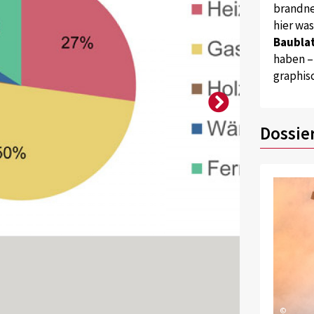
brandne
hier wa
Baublat
haben –
graphis
Dossie
©