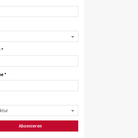
 *
e *
Abonnieren