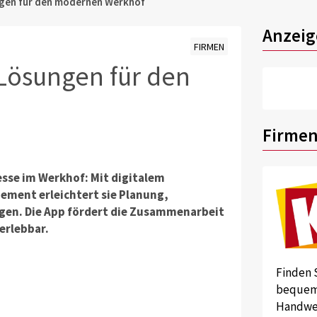
ngen für den modernen Werkhof
Anzeig
FIRMEN
 Lösungen für den
Firmen
sse im Werkhof: Mit digitalem
ment erleichtert sie Planung,
en. Die App fördert die Zusammenarbeit
 erlebbar.
Finden 
bequem 
Handwer