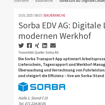
Startseite
Baubranche
Sorba EDV AG: Digitale Lösu
10.01.2025
08:55
BAUBRANCHE
Sorba EDV AG: Digitale
modernen Werkhof
Teaserbild-Quelle: Sorba AG
Die Sorba Transport App optimiert Arbeitsproze
Lieferschein, Tagesrapport und Werkhof-Manage
Überwachung und Verrechnung von Fuhrleistung
und steigert die Effizienz – live am Sorba-Stand
Halle 1, Stand C10
Tel. 071 224 00 05