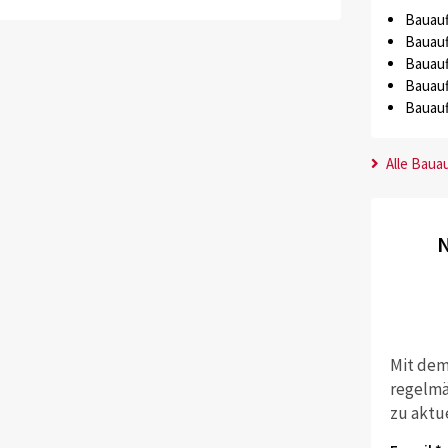
Bauauf
Bauauf
Bauauf
Bauauf
Bauauf
Alle Baua
N
Mit dem
regelmä
zu aktu