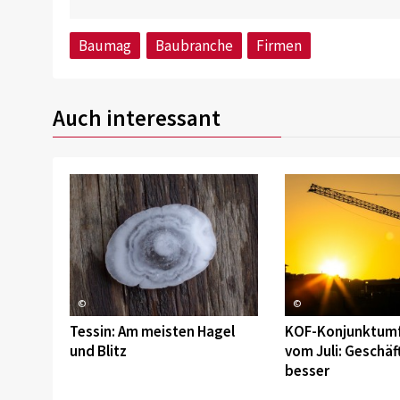
Baumag
Baubranche
Firmen
Auch interessant
©
©
Tessin: Am meisten Hagel
KOF-Konjunktum
und Blitz
vom Juli: Geschäf
besser