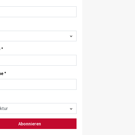
 *
e *
Abonnieren