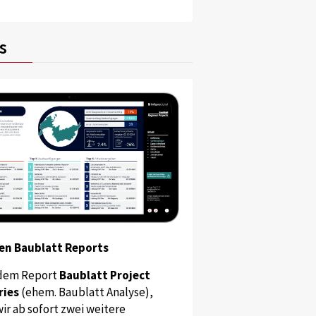
s
en Baublatt Reports
dem Report
Baublatt Project
ries
(ehem. Baublatt Analyse),
ir ab sofort zwei weitere