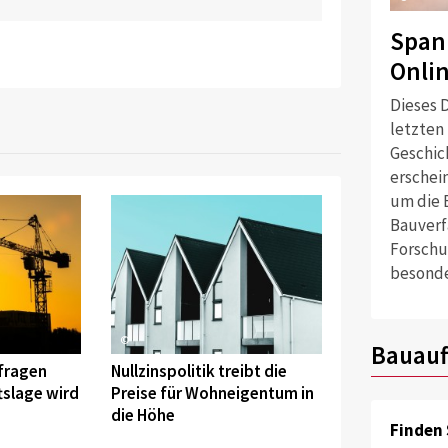
Span
Onli
Dieses D
letzten
Geschich
erschei
um die 
Bauverf
Forschu
besonde
©
Bauauf
fragen
Nullzinspolitik treibt die
tslage wird
Preise für Wohneigentum in
die Höhe
Finden 