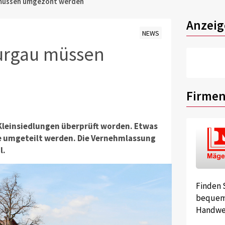
 müssen umgezont werden
Anzeig
NEWS
urgau müssen
Firmen
Kleinsiedlungen überprüft worden. Etwas
one umgeteilt werden. Die Vernehmlassung
l.
Finden 
bequem 
Handwer