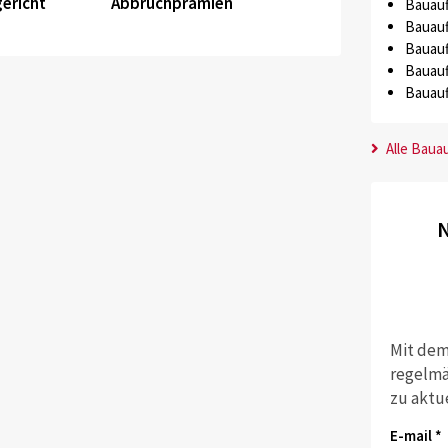
ericht
Abbruchprämien
Bauauf
Bauauf
Bauauf
Bauauf
Bauauf
Alle Baua
N
Mit dem
regelmä
zu aktu
E-mail *