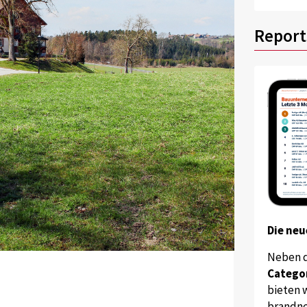
Report
Die neu
Neben 
Catego
bieten w
brandne