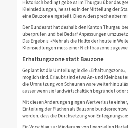
Historisch bedingt gebe es im Thurgau über das ge
Kleinsiedlungen, heisst es in der Mitteilung der Sta
eine Bauzone eingeteilt. Dies widerspreche aber 
Der Bundesrat hat deshalb den Kanton Thurgau beau
überprüfen und bei Bedarf Anpassungen umzusetzen
Das Ergebnis: «Mehr als die Hälfte der heute in Wei
Kleinsiedlungen muss einer Nichtbauzone zugewi
Erhaltungszone statt Bauzone
Geplant ist die Umteilung in die «Erhaltungszone»,
möglich sind. Erlaubt sind etwa An- und Kleinbaut
die Umnutzung von Scheunen wäre weiterhin zuläss
ausser wenn sie landwirtschaftlich begründet oder
Mit diesen Änderungen gingen Wertverluste einher, h
Einteilung der Flächen als Bauzone bundesrechtsw
werden, dass die Durchsetzung von Enteignungsans
Ein Vorschlag zur Minderung von finanziellen Härt