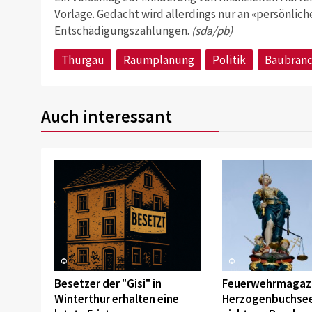
Vorlage. Gedacht wird allerdings nur an «persönlic
Entschädigungszahlungen.
(sda/pb)
Thurgau
Raumplanung
Politik
Baubran
Auch interessant
©
©
Besetzer der "Gisi" in
Feuerwehrmagazi
Winterthur erhalten eine
Herzogenbuchsee