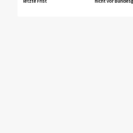
letzte Frist
nicht vor Bundesg