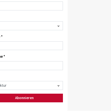
 *
e *
Abonnieren