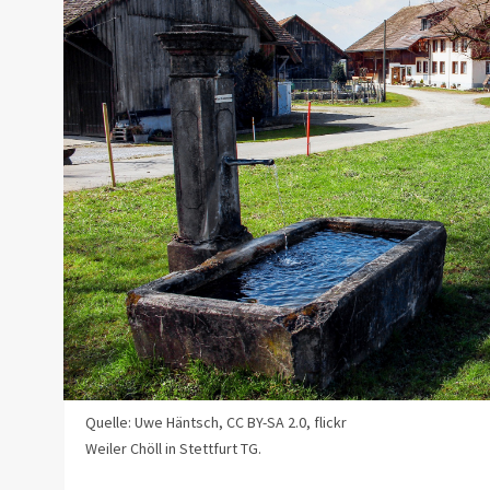
Quelle: Uwe Häntsch, CC BY-SA 2.0, flickr
Weiler Chöll in Stettfurt TG.