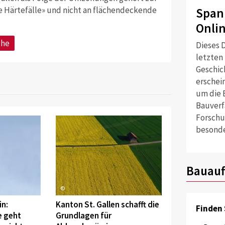
he Härtefälle» und nicht an flächendeckende
Span
Onli
che
Dieses D
letzten
Geschich
erschei
um die 
Bauverf
Forschu
besonde
Bauauf
©
n:
Kanton St. Gallen schafft die
Finden 
 geht
Grundlagen für