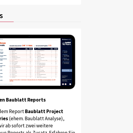
s
en Baublatt Reports
dem Report
Baublatt Project
ries
(ehem. Baublatt Analyse),
ir ab sofort zwei weitere
ue Reports als Zusatz. Erfahren Sie