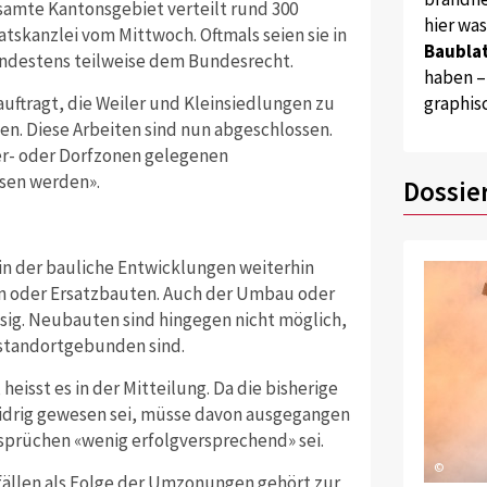
samte Kantonsgebiet verteilt rund 300
hier wa
atskanzlei vom Mittwoch. Oftmals seien sie in
Baublat
mindestens teilweise dem Bundesrecht.
haben –
graphis
ftragt, die Weiler und Kleinsiedlungen zu
. Diese Arbeiten sind nun abgeschlossen.
ler- oder Dorfzonen gelegenen
esen werden».
Dossie
 in der bauliche Entwicklungen weiterhin
en oder Ersatzbauten. Auch der Umbau oder
ig. Neubauten sind hingegen nicht möglich,
 standortgebunden sind.
eisst es in der Mitteilung. Da die bisherige
idrig gewesen sei, müsse davon ausgegangen
prüchen «wenig erfolgversprechend» sei.
©
efällen als Folge der Umzonungen gehört zur