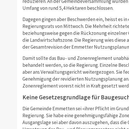
reduzieren. An der Gemeindeversammlung wurden
Umfang von rund 5,4 Hektaren beschlossen.
Dagegen gingen aber Beschwerden ein, heisst es in
Regierungsrats von Mittwoch. Die Mehrheit richtet
beziehungsweise gegen die Rückzonung einzelner 
die Landwirtschaftszone. Die Regierung wies diese
der Gesamtrevision der Emmetter Nutzungsplanun
Damit sollte das Bau- und Zonenreglement unabh
behandelt werden, so die Regierung. Einzelne Bes
aber ans Verwaltungsgericht weitergezogen. Sie fe
Genehmigung der revidierten Nutzungsplanung an.
Zonenreglement vorerst nicht in Kraft gesetzt werd
Keine Gesetzesgrundlage für Baugesuc
Die Gemeinde Emmetten sei «ihrer Pflicht im Grun
Regierung. Sie habe eine genehmigungsfähige Zon
Ausgangslage sei aber davon auszugehen, dass die G