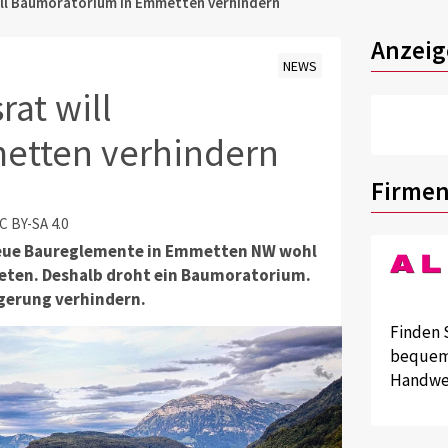
ll Baumoratorium in Emmetten verhindern
Anzeig
NEWS
at will
etten verhindern
Firmen
C BY-SA 4.0
eue Baureglemente in Emmetten NW wohl
treten. Deshalb droht ein Baumoratorium.
ngerung verhindern.
Finden 
bequem 
Handwer