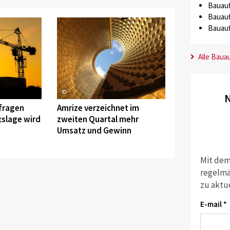
Bauauf
Bauauf
Bauauf
Alle Baua
©
N
fragen
Amrize verzeichnet im
tslage wird
zweiten Quartal mehr
Umsatz und Gewinn
Mit dem
regelmä
zu aktu
E-mail *