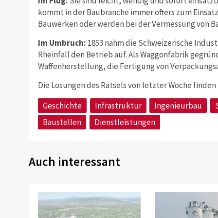
Im Flug:
Sie sind leicht, wendig und sofort einsatz
kommt in der Baubranche immer öfters zum Einsatz.
Bauwerken oder werden bei der Vermessung von Ba
Im Umbruch:
1853 nahm die Schweizerische Industr
Rheinfall den Betrieb auf. Als Waggonfabrik gegrün
Waffenherstellung, die Fertigung von Verpackungs
Die Lösungen des Rätsels von letzter Woche finden S
Geschichte
Infrastruktur
Ingenieurbau
Baustellen
Dienstleistungen
Auch interessant