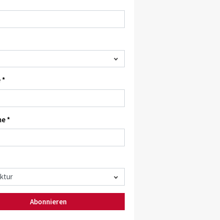
 *
e *
Abonnieren