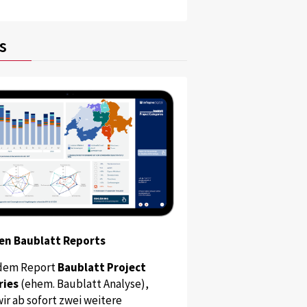
s
en Baublatt Reports
dem Report
Baublatt Project
ries
(ehem. Baublatt Analyse),
ir ab sofort zwei weitere