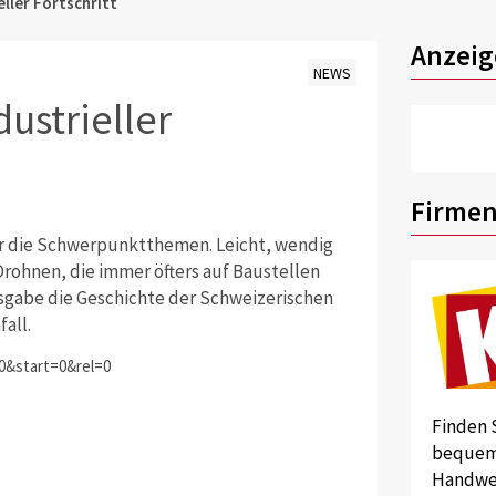
ller Fortschritt
Anzeig
NEWS
ustrieller
Firmen
r die Schwerpunktthemen. Leicht, wendig
Drohnen, die immer öfters auf Baustellen
sgabe die Geschichte der Schweizerischen
all.
&start=0&rel=0
Finden 
bequem 
Handwer