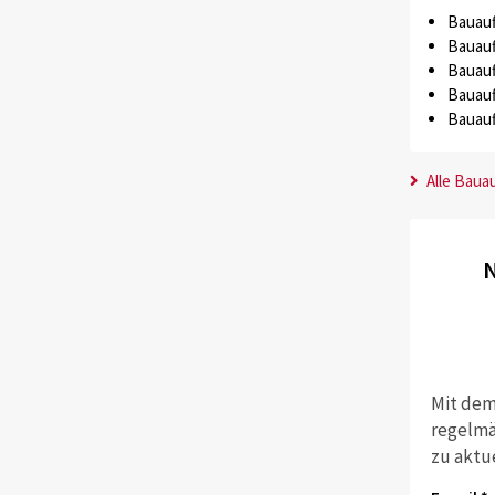
Bauauf
Bauauf
Bauauf
Bauauf
Bauauf
Alle Baua
N
Mit dem
regelmä
zu aktu