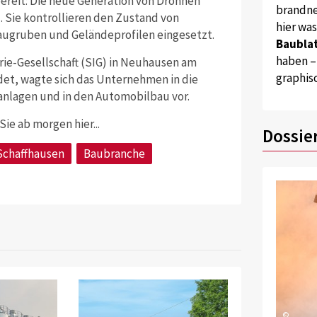
bereit: Die neue Generation von Drohnen
brandne
 Sie kontrollieren den Zustand von
hier wa
ugruben und Geländeprofilen eingesetzt.
Baublat
haben –
ie-Gesellschaft (SIG) in Neuhausen am
graphis
det, wagte sich das Unternehmen in die
anlagen und in den Automobilbau vor.
ie ab morgen hier...
Dossie
Schaffhausen
Baubranche
©