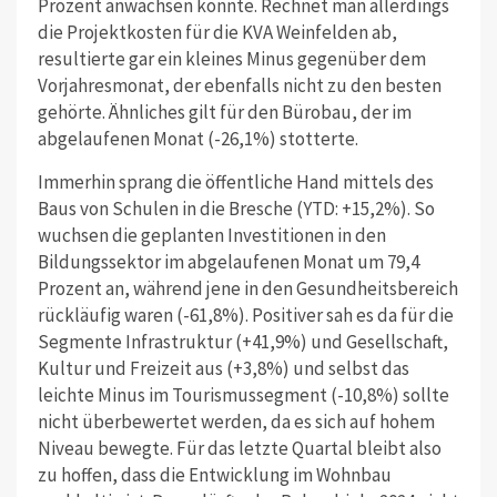
Prozent anwachsen konnte. Rechnet man allerdings
die Projektkosten für die KVA Weinfelden ab,
resultierte gar ein kleines Minus gegenüber dem
Vorjahresmonat, der ebenfalls nicht zu den besten
gehörte. Ähnliches gilt für den Bürobau, der im
abgelaufenen Monat (-26,1%) stotterte.
Immerhin sprang die öffentliche Hand mittels des
Baus von Schulen in die Bresche (YTD: +15,2%). So
wuchsen die geplanten Investitionen in den
Bildungssektor im abgelaufenen Monat um 79,4
Prozent an, während jene in den Gesundheitsbereich
rückläufig waren (-61,8%). Positiver sah es da für die
Segmente Infrastruktur (+41,9%) und Gesellschaft,
Kultur und Freizeit aus (+3,8%) und selbst das
leichte Minus im Tourismussegment (-10,8%) sollte
nicht überbewertet werden, da es sich auf hohem
Niveau bewegte. Für das letzte Quartal bleibt also
zu hoffen, dass die Entwicklung im Wohnbau