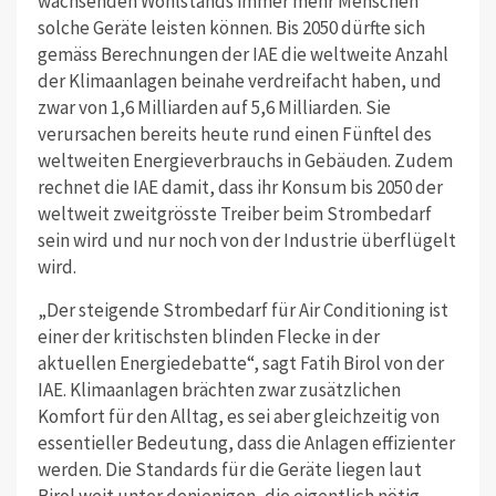
wachsenden Wohlstands immer mehr Menschen
solche Geräte leisten können. Bis 2050 dürfte sich
gemäss Berechnungen der IAE die weltweite Anzahl
der Klimaanlagen beinahe verdreifacht haben, und
zwar von 1,6 Milliarden auf 5,6 Milliarden. Sie
verursachen bereits heute rund einen Fünftel des
weltweiten Energieverbrauchs in Gebäuden. Zudem
rechnet die IAE damit, dass ihr Konsum bis 2050 der
weltweit zweitgrösste Treiber beim Strombedarf
sein wird und nur noch von der Industrie überflügelt
wird.
„Der steigende Strombedarf für Air Conditioning ist
einer der kritischsten blinden Flecke in der
aktuellen Energiedebatte“, sagt Fatih Birol von der
IAE. Klimaanlagen brächten zwar zusätzlichen
Komfort für den Alltag, es sei aber gleichzeitig von
essentieller Bedeutung, dass die Anlagen effizienter
werden. Die Standards für die Geräte liegen laut
Birol weit unter denjenigen, die eigentlich nötig