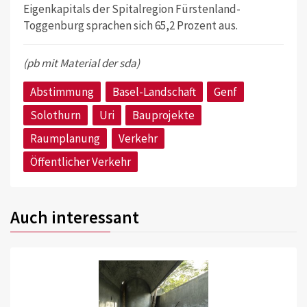
Eigenkapitals der Spitalregion Fürstenland-
Toggenburg sprachen sich 65,2 Prozent aus.
(pb mit Material der sda)
Abstimmung
Basel-Landschaft
Genf
Solothurn
Uri
Bauprojekte
Raumplanung
Verkehr
Öffentlicher Verkehr
Auch interessant