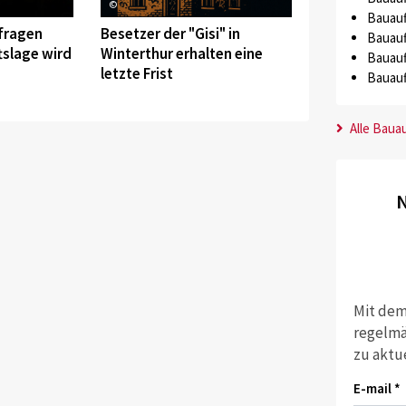
©
Bauauf
fragen
Besetzer der "Gisi" in
Bauauf
tslage wird
Winterthur erhalten eine
Bauauf
letzte Frist
Bauauf
Alle Baua
N
Mit dem
regelmä
zu aktu
E-mail *