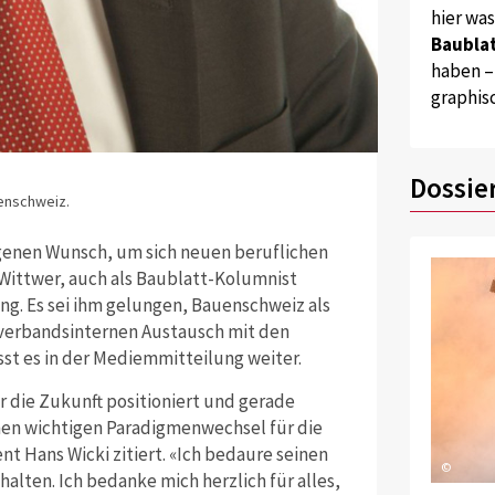
hier wa
Baublat
haben –
graphis
Dossie
enschweiz.
genen Wunsch, um sich neuen beruflichen
Wittwer, auch als Baublatt-Kolumnist
g. Es sei ihm gelungen, Bauenschweiz als
 verbandsinternen Austausch mit den
st es in der Mediemmitteilung weiter.
r die Zukunft positioniert und gerade
inen wichtigen Paradigmenwechsel für die
t Hans Wicki zitiert. «Ich bedaure seinen
©
alten. Ich bedanke mich herzlich für alles,