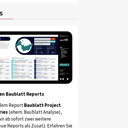
s
en Baublatt Reports
dem Report
Baublatt Project
ries
(ehem. Baublatt Analyse),
ir ab sofort zwei weitere
ue Reports als Zusatz. Erfahren Sie