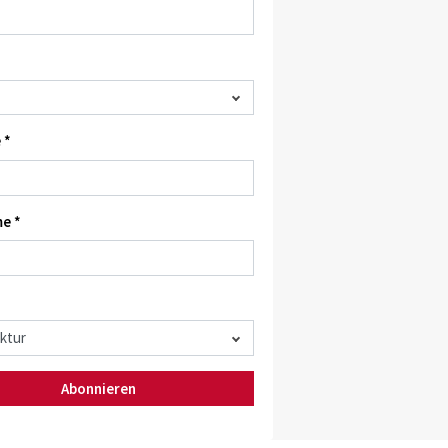
 *
e *
Abonnieren