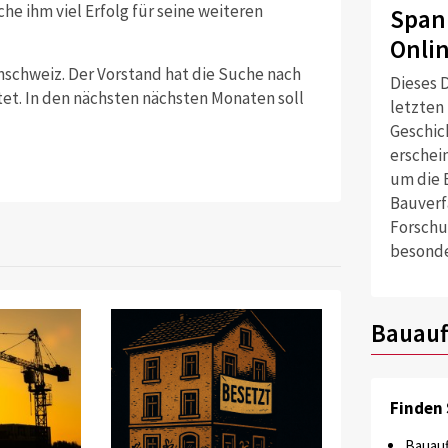
he ihm viel Erfolg für seine weiteren
Span
Onli
nschweiz. Der Vorstand hat die Suche nach
Dieses D
tet. In den nächsten nächsten Monaten soll
letzten
Geschich
erschei
um die 
Bauverf
Forschu
besonde
Bauauf
Finden 
Bauauf