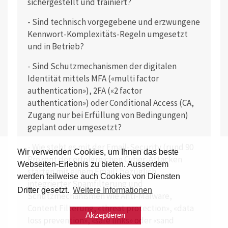
sichergestellt und trainiert?
- Sind technisch vorgegebene und erzwungene
Kennwort-Komplexitäts-Regeln umgesetzt
und in Betrieb?
- Sind Schutzmechanismen der digitalen
Identität mittels MFA («multi factor
authentication»), 2FA («2 factor
authentication») oder Conditional Access (CA,
Zugang nur bei Erfüllung von Bedingungen)
geplant oder umgesetzt?
- Wie steht es mit der Email-Security (rund 90
Wir verwenden Cookies, um Ihnen das beste
Prozent der erfolgreichen Cyber-Attacken
Webseiten-Erlebnis zu bieten. Ausserdem
starten mit einem Email) bezüglich
werden teilweise auch Cookies von Diensten
integrierter Spamfilterung und
Dritter gesetzt.
Weitere Informationen
Schutzmechanismen wie Anti-Malware,
Content Filterung, «threat protection», «data
Akzeptieren
loss prevention», «safe links» oder «sand