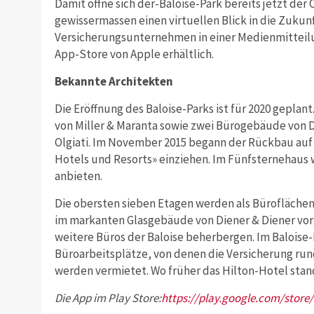
Damit öffne sich der-Baloise-Park bereits jetzt der
gewissermassen einen virtuellen Blick in die Zukunf
Versicherungsunternehmen in einer Medienmitteilun
App-Store von Apple erhältlich.
Bekannte Architekten
Die Eröffnung des Baloise-Parks ist für 2020 geplan
von Miller & Maranta sowie zwei Bürogebäude von D
Olgiati. Im November 2015 begann der Rückbau auf
Hotels und Resorts» einziehen. Im Fünfsternehaus 
anbieten.
Die obersten sieben Etagen werden als Büroflächen 
im markanten Glasgebäude von Diener & Diener vorge
weitere Büros der Baloise beherbergen. Im Baloise
Büroarbeitsplätze, von denen die Versicherung rund
werden vermietet. Wo früher das Hilton-Hotel stand,
Die App im Play Store:
https://play.google.com/store/