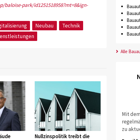
pp/baloise-park/id1251518958?mt=8&ign-
Bauauf
Bauauf
Bauauf
gitalisierung
Neubau
Technik
Bauauf
Bauauf
enstleistungen
Alle Baua
N
Mit dem
regelmä
©
zu aktu
bäude
Nullzinspolitik treibt die