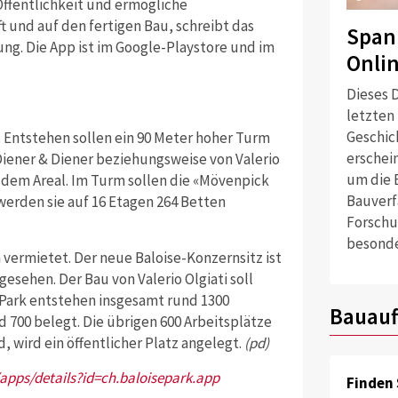
 Öffentlichkeit und ermögliche
t und auf den fertigen Bau, schreibt das
Span
g. Die App ist im Google-Playstore und im
Onli
Dieses D
letzten
Geschich
t. Entstehen sollen ein 90 Meter hoher Turm
erschei
iener & Diener beziehungsweise von Valerio
um die 
 dem Areal. Im Turm sollen die «Mövenpick
Bauverf
werden sie auf 16 Etagen 264 Betten
Forschu
besonde
vermietet. Der neue Baloise-Konzernsitz ist
sehen. Der Bau von Valerio Olgiati soll
-Park entstehen insgesamt rund 1300
Bauauf
 700 belegt. Die übrigen 600 Arbeitsplätze
 wird ein öffentlicher Platz angelegt.
(pd)
apps/details?id=ch.baloisepark.app
Finden 