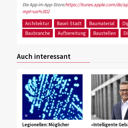
Die App im App-Store:
https://itunes.apple.com/de/a
mpt=uo%3D2
Architektur
Basel-Stadt
Baumaterial
Di
Baubranche
Aufbereitung
Baustellen
Di
Auch interessant
©
©
Legionellen: Möglicher
«Intelligente Ge