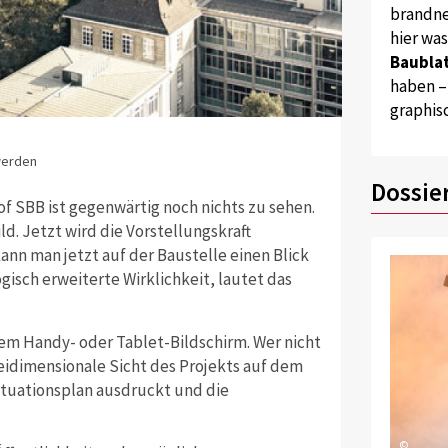
brandne
hier wa
Baublat
haben –
graphis
werden
Dossie
 SBB ist gegenwärtig noch nichts zu sehen.
d. Jetzt wird die Vorstellungskraft
nn man jetzt auf der Baustelle einen Blick
gisch erweiterte Wirklichkeit, lautet das
m Handy- oder Tablet-Bildschirm. Wer nicht
eidimensionale Sicht des Projekts auf dem
ituationsplan ausdruckt und die
©