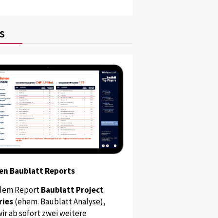
s
en Baublatt Reports
dem Report
Baublatt Project
ries
(ehem. Baublatt Analyse),
ir ab sofort zwei weitere