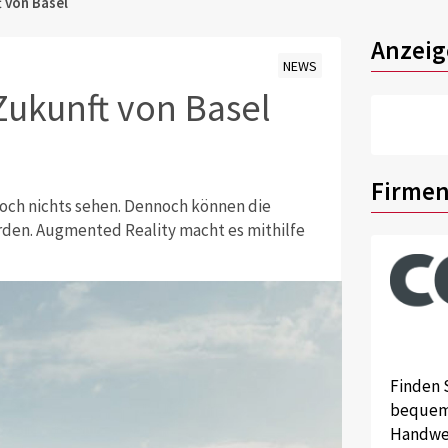
t von Basel
Anzeig
NEWS
 Zukunft von Basel
Firmen
l noch nichts sehen. Dennoch können die
den. Augmented Reality macht es mithilfe
Finden 
bequem 
Handwer