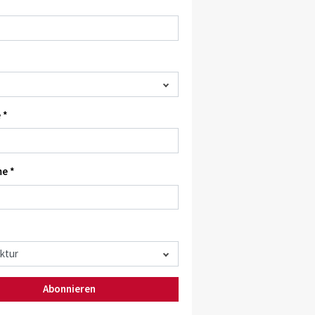
 *
e *
Abonnieren