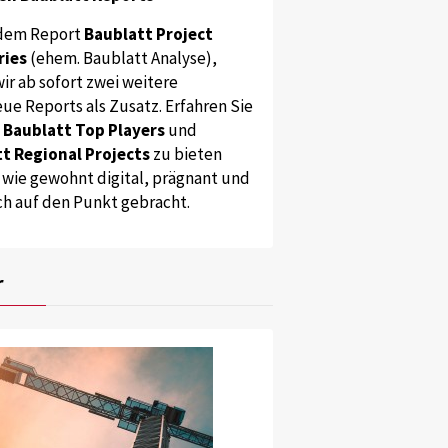
dem Report
Baublatt Project
ries
(ehem. Baublatt Analyse),
ir ab sofort zwei weitere
ue Reports als Zusatz. Erfahren Sie
s
Baublatt Top Players
und
t Regional Projects
zu bieten
 wie gewohnt digital, prägnant und
ch auf den Punkt gebracht.
r