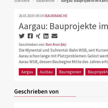
Startseite
Baubranche
Aargau: Bauprojekte im Kant
26.03.2018
09:34
BAUBRANCHE
Aargau: Bauprojekte i
Geschrieben von:
Ben Kron (bk)
Die Wynental und Suhrental-Bahn WSB, seit Kurzem 
Aarau schon lange mit Platzproblemen. Gelöst we
Aarau WSB, dessen Baubeginn Mitte des Jahres erfo
Aargau
Ausbau
Bauregionen
Bauprojekt
Geschrieben von