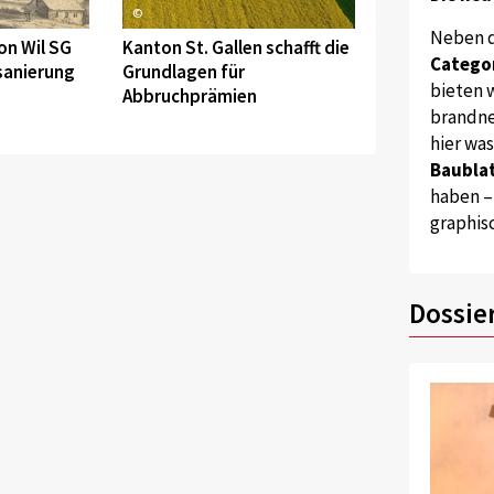
©
Neben 
on Wil SG
Kanton St. Gallen schafft die
Catego
sanierung
Grundlagen für
bieten w
Abbruchprämien
brandne
hier wa
Baublat
haben –
graphis
Dossie