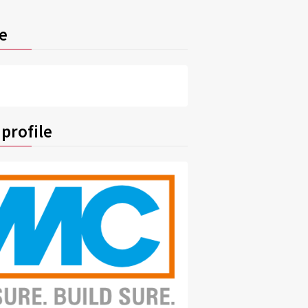
e
profile