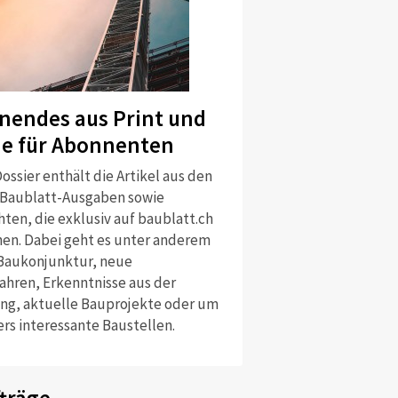
nendes aus Print und
ne für Abonnenten
ossier enthält die Artikel aus den
 Baublatt-Ausgaben sowie
ten, die exklusiv auf baublatt.ch
nen. Dabei geht es unter anderem
Baukonjunktur, neue
ahren, Erkenntnisse aus der
ng, aktuelle Bauprojekte oder um
rs interessante Baustellen.
träge