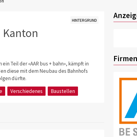
on
Anzeig
HINTERGRUND
m Kanton
Firmen
ein Teil der «AAR bus + bahn», kämpft in
rden diese mit dem Neubau des Bahnhofs
lgen dürfte.
e
Verschiedenes
Baustellen