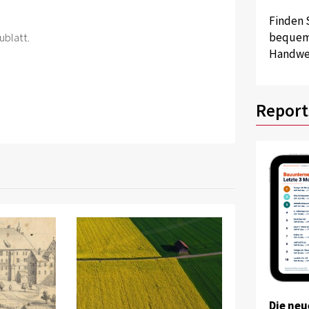
Finden 
ublatt.
bequem 
Handwer
Report
Die neu