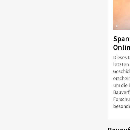
©
Span
Onli
Dieses D
letzten
Geschich
erschei
um die 
Bauverf
Forschu
besonde
Bauauf