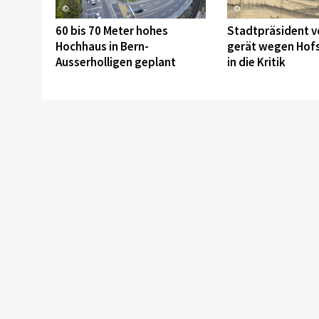
©
©
60 bis 70 Meter hohes
Stadtpräsident v
Hochhaus in Bern-
gerät wegen Hof
Ausserholligen geplant
in die Kritik