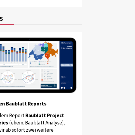
s
en Baublatt Reports
dem Report
Baublatt Project
ries
(ehem. Baublatt Analyse),
ir ab sofort zwei weitere