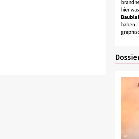
brandne
hier wa
Baublat
haben –
graphis
Dossie
©