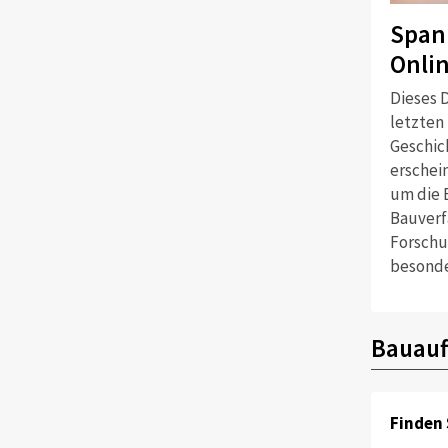
Span
Onli
Dieses D
letzten
Geschich
erschei
um die 
Bauverf
Forschu
besonde
Bauauf
Finden 