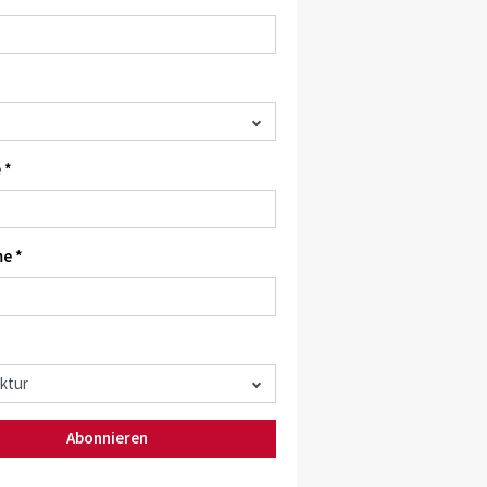
 *
e *
Abonnieren