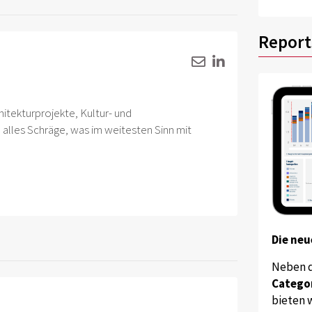
Report
hitekturprojekte, Kultur- und
alles Schräge, was im weitesten Sinn mit
Die neu
Neben 
Catego
bieten w