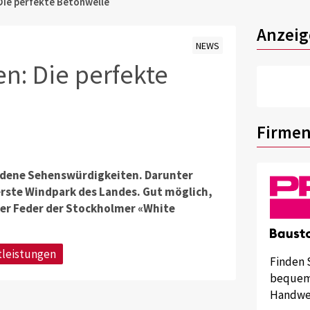
Die perfekte Betonwelle
Anzeig
NEWS
n: Die perfekte
Firmen
edene Sehenswürdigkeiten. Darunter
erste Windpark des Landes. Gut möglich,
er Feder der Stockholmer «White
tleistungen
Finden 
bequem 
Handwer