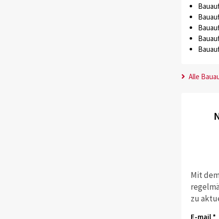
Bauauf
Bauauf
Bauauf
Bauauf
Bauauf
Alle Baua
N
Mit dem
regelmä
zu aktu
E-mail *