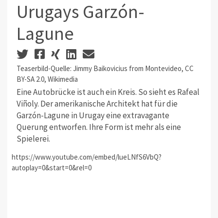
Urugays Garzón-
Lagune
Teaserbild-Quelle: Jimmy Baikovicius from Montevideo, CC
BY-SA 2.0, Wikimedia
Eine Autobrücke ist auch ein Kreis. So sieht es Rafeal
Viñoly. Der amerikanische Architekt hat für die
Garzón-Lagune in Urugay eine extravagante
Querung entworfen. Ihre Form ist mehr als eine
Spielerei.
https://www.youtube.com/embed/lueLNfS6VbQ?
autoplay=0&start=0&rel=0