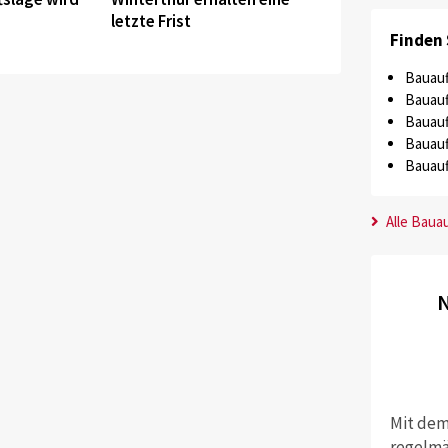
letzte Frist
Finden 
Bauauf
Bauauf
Bauauf
Bauauf
Bauauf
Alle Baua
N
Mit dem
regelmä