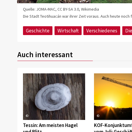
Quelle: JOMA-MAC, CC BY-SA 3.0, Wikimedia
Die Stadt Teotihuacán war ihrer Zeit voraus. Auch heute noch 
Geschichte
Wirtschaft
Verschiedenes
Di
Auch interessant
©
©
Tessin: Am meisten Hagel
KOF-Konjunktum
und Blitz
vom Juli: Geschäf