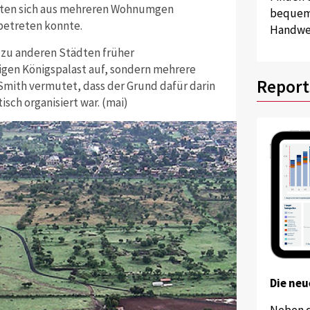
tzten sich aus mehreren Wohnumgen
bequem 
betreten konnte.
Handwer
 zu anderen Städten früher
zigen Königspalast auf, sondern mehrere
Report
Smith vermutet, dass der Grund dafür darin
isch organisiert war. (mai)
Die neu
Neben 