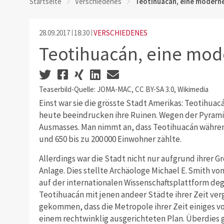
Startseite
Verschiedenes
Teotihuacán, eine modern
28.09.2017
18:30
VERSCHIEDENES
Teotihuacán, eine mod
Teaserbild-Quelle: JOMA-MAC, CC BY-SA 3.0, Wikimedia
Einst war sie die grösste Stadt Amerikas: Teotihua
heute beeindrucken ihre Ruinen. Wegen der Pyrami
Ausmasses. Man nimmt an, dass Teotihuacán währen
und 650 bis zu 200 000 Einwohner zählte.
Allerdings war die Stadt nicht nur aufgrund ihrer G
Anlage. Dies stellte Archäologe Michael E. Smith von
auf der internationalen Wissenschaftsplattform deg
Teotihuacán mit jenen andeer Städte ihrer Zeit ver
gekommen, dass die Metropole ihrer Zeit einiges vo
einem rechtwinklig ausgerichteten Plan. Überdies g