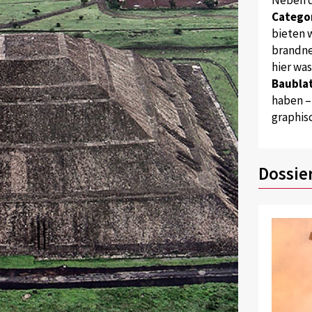
Catego
bieten w
brandne
hier wa
Baublat
haben –
graphis
Dossie