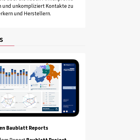
und unkompliziert Kontakte zu
kern und Herstellern.
s
en Baublatt Reports
dem Report
Baublatt Project