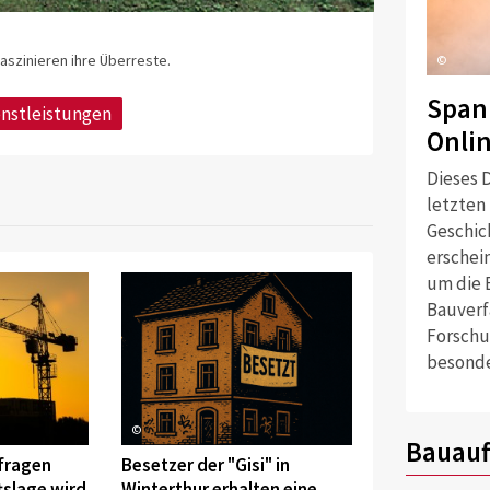
faszinieren ihre Überreste.
©
Span
enstleistungen
Onli
Dieses D
letzten
Geschich
erschei
um die 
Bauverf
Forschu
besonde
©
Bauauf
fragen
Besetzer der "Gisi" in
tslage wird
Winterthur erhalten eine