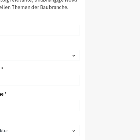
ellen Themen der Baubranche.
 *
e *