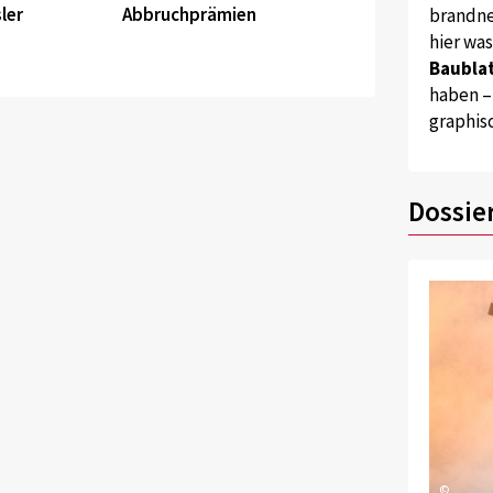
ler
Abbruchprämien
brandne
hier wa
Baublat
haben –
graphis
Dossie
©