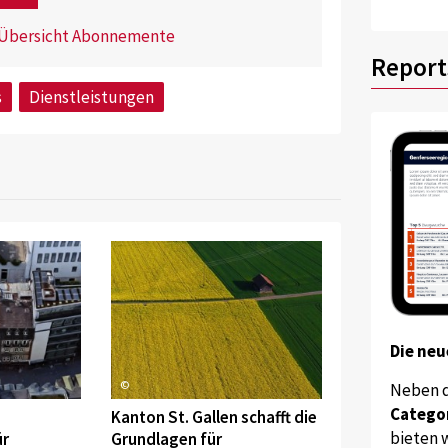
Übersicht Abonnemente
Report
s
Dienstleistungen
Die neu
©
Neben 
Catego
Kanton St. Gallen schafft die
bieten w
ür
Grundlagen für