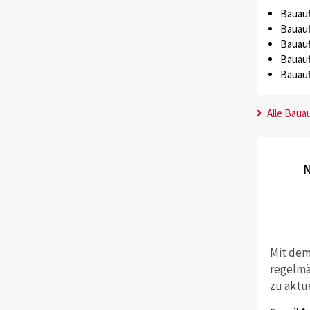
Bauauf
Bauauf
Bauauf
Bauauf
Bauauf
Alle Baua
N
Mit dem
regelmä
zu aktu