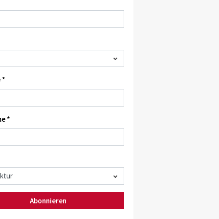
 *
e *
Abonnieren