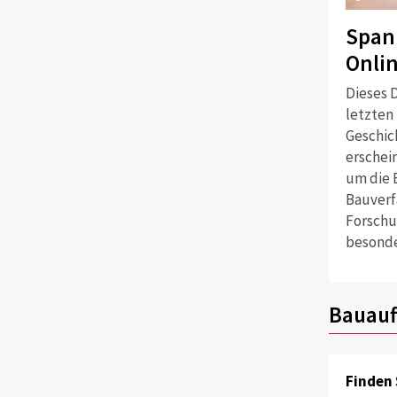
Span
Onli
Dieses D
letzten
Geschich
erschei
um die 
Bauverf
Forschu
besonde
Bauauf
Finden 