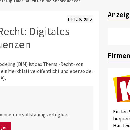
cht: Digitales Bauen und die Konsequenzen
Anzeig
HINTERGRUND
Recht: Digitales
uenzen
Firmen
deling (BIM) ist das Thema «Recht» von
 ein Merkblatt veröffentlicht und ebenso der
A).
Finden 
 Abonnenten vollständig verfügbar.
bequem 
Handwer
ggen