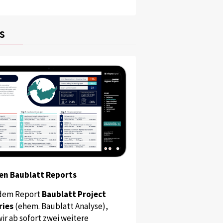
s
en Baublatt Reports
dem Report
Baublatt Project
ries
(ehem. Baublatt Analyse),
ir ab sofort zwei weitere