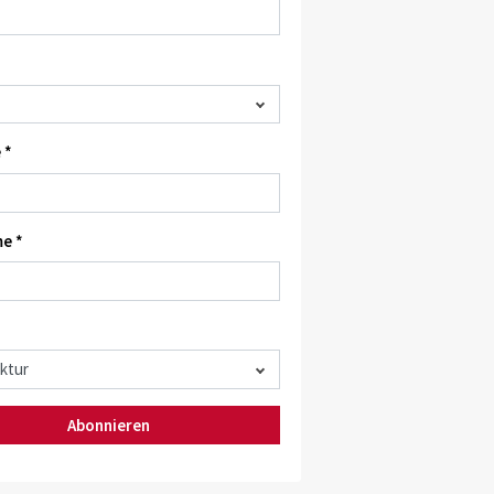
 *
e *
Abonnieren