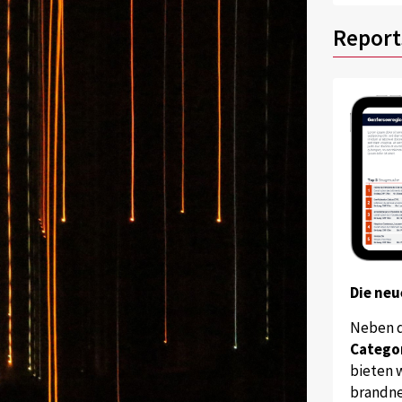
Report
Die neu
Neben 
Catego
bieten w
brandne