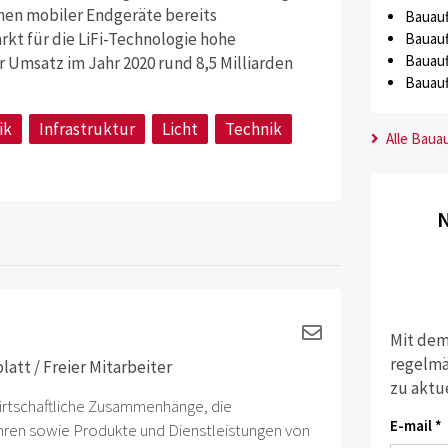
onen mobiler Endgeräte bereits
Bauauf
arkt für die LiFi-Technologie hohe
Bauauf
Bauauf
 Umsatz im Jahr 2020 rund 8,5 Milliarden
Bauauf
ik
Infrastruktur
Licht
Technik
Alle Baua
N
Mit dem
regelmä
att / Freier Mitarbeiter
zu aktu
wirtschaftliche Zusammenhänge, die
E-mail *
ahren sowie Produkte und Dienstleistungen von