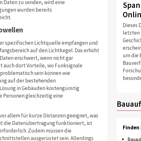
m Daten zu senden, wird eine
Span
ngungen wurden bereits
Onli
icht.
Dieses D
owellen
letzten
Geschich
iner spezifischen Lichtquelle empfangen und
erschei
angsbereich auf den Lichtkegel. Das erhöht
um die 
 Daten erschwert, wenn nicht gar
Bauverf
 auch dort Vorteile, wo Funksignale
Forschu
 problematisch sein können wie
besonde
gung auf der bestehenden
e Lösung in Gebäuden kostengünstig
 Personen gleichzeitig eine
Bauauf
vor allem für kurze Distanzen geeignet, was
t die Datenübertragung funktioniert, ist
Finden 
erforderlich. Zudem müssen die
hnittstellen ausgerüstet sein. Allerdings
Bauauf