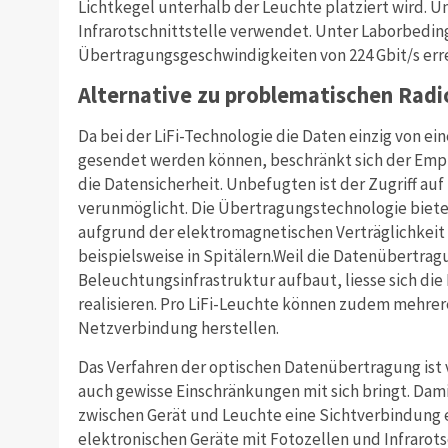
Lichtkegel unterhalb der Leuchte platziert wird. U
Infrarotschnittstelle verwendet. Unter Laborbedi
Übertragungsgeschwindigkeiten von 224 Gbit/s erre
Alternative zu problematischen Radi
Da bei der LiFi-Technologie die Daten einzig von e
gesendet werden können, beschränkt sich der Empf
die Datensicherheit. Unbefugten ist der Zugriff auf
verunmöglicht. Die Übertragungstechnologie bietet
aufgrund der elektromagnetischen Verträglichkeit
beispielsweise in Spitälern.Weil die Datenübertra
Beleuchtungsinfrastruktur aufbaut, liesse sich di
realisieren. Pro LiFi-Leuchte können zudem mehrere
Netzverbindung herstellen.
Das Verfahren der optischen Datenübertragung ist 
auch gewisse Einschränkungen mit sich bringt. Dami
zwischen Gerät und Leuchte eine Sichtverbindung 
elektronischen Geräte mit Fotozellen und Infrarotsc