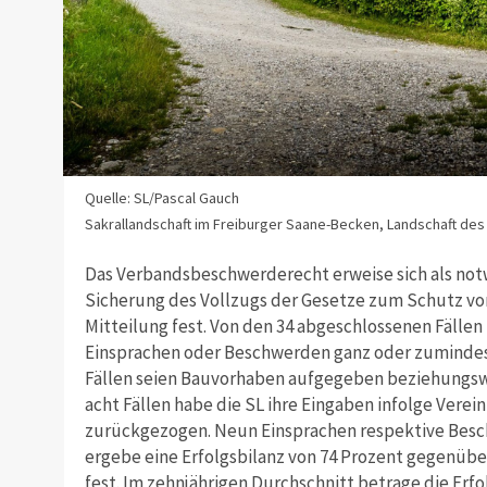
Quelle: SL/Pascal Gauch
Sakrallandschaft im Freiburger Saane-Becken, Landschaft des
Das Verbandsbeschwerderecht erweise sich als no
Sicherung des Vollzugs der Gesetze zum Schutz von 
Mitteilung fest. Von den 34 abgeschlossenen Fällen i
Einsprachen oder Beschwerden ganz oder zumindest
Fällen seien Bauvorhaben aufgegeben beziehungsw
acht Fällen habe die SL ihre Eingaben infolge Vere
zurückgezogen. Neun Einsprachen respektive Besc
ergebe eine Erfolgsbilanz von 74 Prozent gegenüber 
fest. Im zehnjährigen Durchschnitt betrage die Erfo