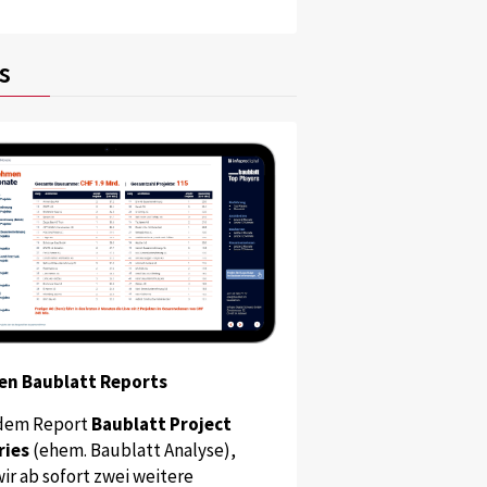
s
en Baublatt Reports
dem Report
Baublatt Project
ries
(ehem. Baublatt Analyse),
ir ab sofort zwei weitere