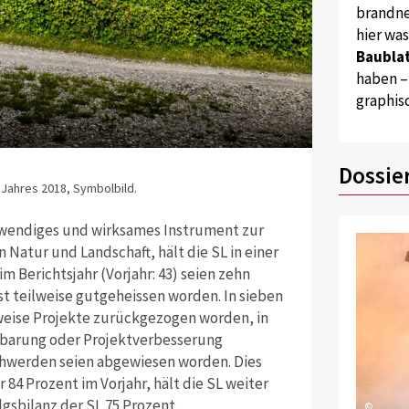
brandne
hier wa
Baublat
haben –
graphis
Dossie
 Jahres 2018, Symbolbild.
twendiges und wirksames Instrument zur
Natur und Landschaft, hält die SL in einer
m Berichtsjahr (Vorjahr: 43) seien zehn
 teilweise gutgeheissen worden. In sieben
eise Projekte zurückgezogen worden, in
inbarung oder Projektverbesserung
hwerden seien abgewiesen worden. Dies
84 Prozent im Vorjahr, hält die SL weiter
lgsbilanz der SL 75 Prozent.
©