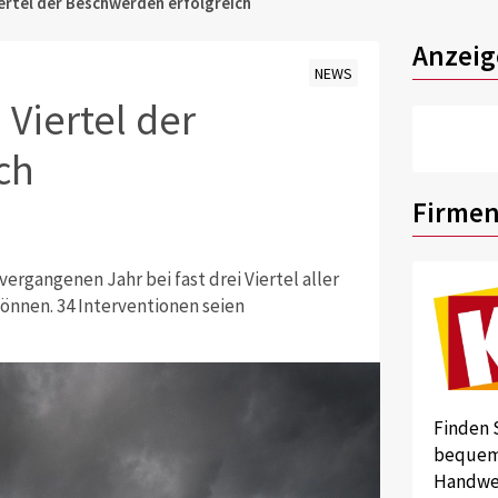
iertel der Beschwerden erfolgreich
Anzeig
NEWS
 Viertel der
ch
Firmen
ergangenen Jahr bei fast drei Viertel aller
nnen. 34 Interventionen seien
Finden 
bequem 
Handwer