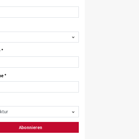
 *
e *
Abonnieren