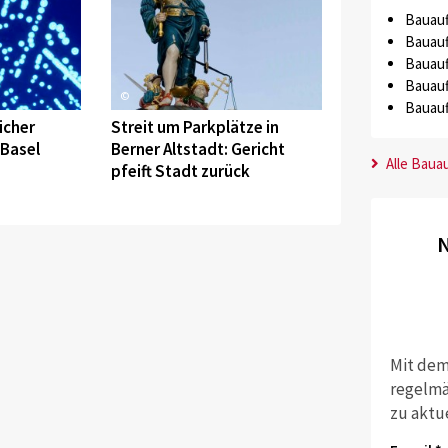
Bauauf
Bauauf
Bauauf
Bauauf
©
Bauauf
icher
Streit um Parkplätze in
 Basel
Berner Altstadt: Gericht
Alle Baua
pfeift Stadt zurück
N
Mit dem
regelmä
zu aktu