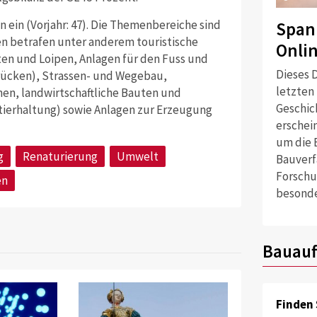
n ein (Vorjahr: 47). Die Themenbereiche sind
Span
hen betrafen unter anderem touristische
Onli
en und Loipen, Anlagen für den Fuss und
Dieses D
ücken), Strassen- und Wegebau,
letzten
en, landwirtschaftliche Bauten und
Geschich
vtierhaltung) sowie Anlagen zur Erzeugung
erschei
um die 
g
Renaturierung
Umwelt
Bauverf
Forschu
en
besonde
Bauauf
Finden 