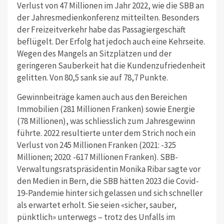
Verlust von 47 Millionen im Jahr 2022, wie die SBB an
der Jahresmedienkonferenz mitteilten. Besonders
der Freizeitverkehr habe das Passagiergeschäft
beflügelt. Der Erfolg hat jedoch auch eine Kehrseite.
Wegen des Mangels an Sitzplätzen und der
geringeren Sauberkeit hat die Kundenzufriedenheit
gelitten. Von 80,5 sank sie auf 78,7 Punkte.
Gewinnbeiträge kamen auch aus den Bereichen
Immobilien (281 Millionen Franken) sowie Energie
(78 Millionen), was schliesslich zum Jahresgewinn
führte. 2022 resultierte unter dem Strich noch ein
Verlust von 245 Millionen Franken (2021: -325
Millionen; 2020: -617 Millionen Franken). SBB-
Verwaltungsratspräsidentin Monika Ribar sagte vor
den Medien in Bern, die SBB hätten 2023 die Covid-
19-Pandemie hinter sich gelassen und sich schneller
als erwartet erholt. Sie seien «sicher, sauber,
pünktlich» unterwegs – trotz des Unfalls im