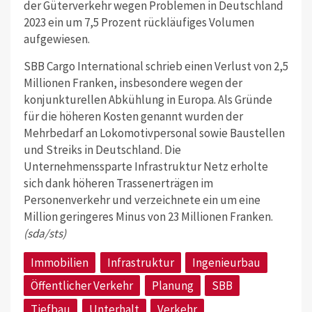
der Güterverkehr wegen Problemen in Deutschland
2023 ein um 7,5 Prozent rückläufiges Volumen
aufgewiesen.
SBB Cargo International schrieb einen Verlust von 2,5
Millionen Franken, insbesondere wegen der
konjunkturellen Abkühlung in Europa. Als Gründe
für die höheren Kosten genannt wurden der
Mehrbedarf an Lokomotivpersonal sowie Baustellen
und Streiks in Deutschland. Die
Unternehmenssparte Infrastruktur Netz erholte
sich dank höheren Trassenerträgen im
Personenverkehr und verzeichnete ein um eine
Million geringeres Minus von 23 Millionen Franken.
(sda/sts)
Immobilien
Infrastruktur
Ingenieurbau
Öffentlicher Verkehr
Planung
SBB
Tiefbau
Unterhalt
Verkehr