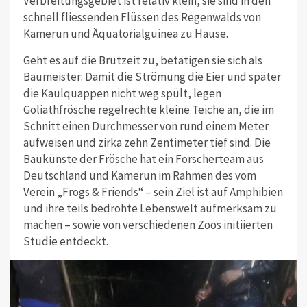
Verbreitungsgebiet ist relativ klein, sie sind in den
schnell fliessenden Flüssen des Regenwalds von
Kamerun und Äquatorialguinea zu Hause.
Geht es auf die Brutzeit zu, betätigen sie sich als
Baumeister: Damit die Strömung die Eier und später
die Kaulquappen nicht weg spült, legen
Goliathfrösche regelrechte kleine Teiche an, die im
Schnitt einen Durchmesser von rund einem Meter
aufweisen und zirka zehn Zentimeter tief sind. Die
Baukünste der Frösche hat ein Forscherteam aus
Deutschland und Kamerun im Rahmen des vom
Verein „Frogs & Friends“ – sein Ziel ist auf Amphibien
und ihre teils bedrohte Lebenswelt aufmerksam zu
machen – sowie von verschiedenen Zoos initiierten
Studie entdeckt.