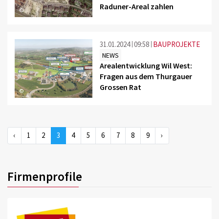
Raduner-Areal zahlen
©
31.01.2024
09:58
BAUPROJEKTE
NEWS
Arealentwicklung Wil West:
Fragen aus dem Thurgauer
Grossen Rat
©
‹
1
2
3
4
5
6
7
8
9
›
Firmenprofile