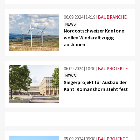
06.09.2024
14:19
BAUBRANCHE
NEWS
Nordostschweizer Kantone
wollen Windkraft zügig
ausbauen
©
06.09.2024
10:30
BAUPROJEKTE
NEWS
Siegerprojekt für Ausbau der
Kanti Romanshorn steht fest
©
05.09.2024
09:38
BAUPROJEKTE