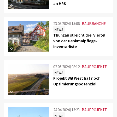
an HRS
©
23.05.2024
15:06
BAUBRANCHE
NEWS
Thurgau streicht drei Viertel
von der Denkmalpflege-
Inventarliste
©
02.05.2024
08:12
BAUPROJEKTE
NEWS
Projekt Wil West hat noch
Optimierungspotenzial
©
24.04.2024
13:23
BAUPROJEKTE
NEWS