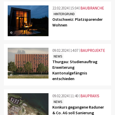
22.02.2024
15:04
BAUBRANCHE
HINTERGRUND
Ostschweiz: Platzsparender
Wohnen
©
09.02.2024
14:07
BAUPROJEKTE
NEWS
Thurgau: Studienauftrag
Erweiterung
Kantonalgefängnis
©
entschieden
09.02.2024
11:40
BAUPRAXIS
NEWS
Konkurs gegangene Raduner
& Co. AG soll Sanierung