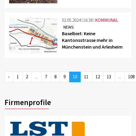
02.05.2024
16:38
KOMMUNAL
NEWS
Baselbiet: Keine
Kantonsstrasse mehr in
Münchenstein und Arlesheim
©
‹
1
2
...
7
8
9
10
11
12
13
...
108
Firmenprofile