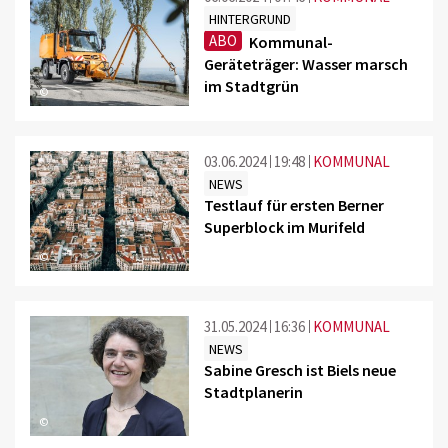
HINTERGRUND
ABO
Kommunal-
Geräteträger: Wasser marsch
im Stadtgrün
©
03.06.2024
19:48
KOMMUNAL
NEWS
Testlauf für ersten Berner
Superblock im Murifeld
©
31.05.2024
16:36
KOMMUNAL
NEWS
Sabine Gresch ist Biels neue
Stadtplanerin
©