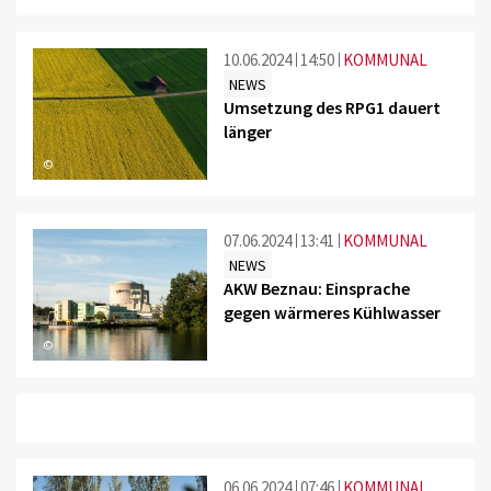
10.06.2024
14:50
KOMMUNAL
NEWS
Umsetzung des RPG1 dauert
länger
©
07.06.2024
13:41
KOMMUNAL
NEWS
AKW Beznau: Einsprache
gegen wärmeres Kühlwasser
©
06.06.2024
07:46
KOMMUNAL