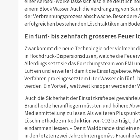
einer Aerosol-Wolke lasse sich also eine deutlich h
einem Block Wasser. Auch die Verdrängung von Saue
der Verbrennungsprozess abschwäche. Besondere A
erfolgreichen bestehenden Löschtaktiken am Boden 
Ein fünf- bis zehnfach grösseres Feuer 
Zwar kommt die neue Technologie oder vielmehr die
in Hochdruck-Dispersionsdüsen, welche die Feuer
Allerdings setzt sie das Forschungsteam von EMI un
Luft ein und erweitert damit die Einsatzgebiete. W
Verfahren pro eingesetztem Liter Wasser ein fünf- 
werden. Ein Vorteil,
weltweit knapper werdender W
Auch die Sicherheit der Einsatzkräfte sei gewährleis
Brandherde heranfliegen müssten und höhere Abwur
Medienmitteilung zu lesen. Als weiteren Pluspunkt
Löschmethode zur Reduktion von CO2 beiträgt, da V
eindämmen liessen. – Denn: Waldbrände sind ein en
in den letzten zwei Jahrzehnten gemäss Fraunhofer-