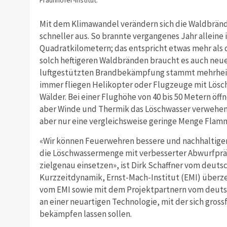
Fraunhofer-Institut.
Mit dem Klimawandel verändern sich die Waldbrände
schneller aus. So brannte vergangenes Jahr alleine 
Quadratkilometern; das entspricht etwas mehr als d
solch heftigeren Waldbränden braucht es auch neue
luftgestützten Brandbekämpfung stammt mehrheitl
immer fliegen Helikopter oder Flugzeuge mit Lös
Wälder. Bei einer Flughöhe von 40 bis 50 Metern öff
aber Winde und Thermik das Löschwasser verwehen u
aber nur eine vergleichsweise geringe Menge Flam
«Wir können Feuerwehren bessere und nachhaltig
die Löschwassermenge mit verbesserter Abwurfpräz
zielgenau einsetzen», ist Dirk Schaffner vom deuts
Kurzzeitdynamik, Ernst-Mach-Institut (EMI) überz
vom EMI sowie mit dem Projektpartnern vom deut
an einer neuartigen Technologie, mit der sich grossf
bekämpfen lassen sollen.