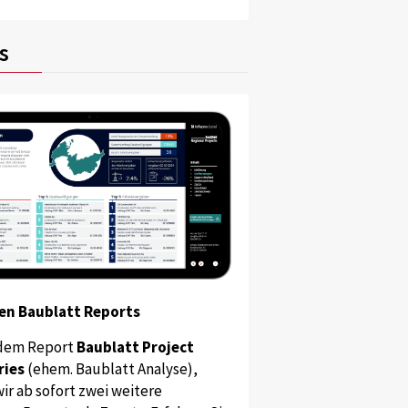
s
en Baublatt Reports
dem Report
Baublatt Project
ries
(ehem. Baublatt Analyse),
ir ab sofort zwei weitere