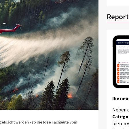
Report
Die neu
Neben 
Catego
 gelöscht werden - so die Idee Fachleute vom
bieten w