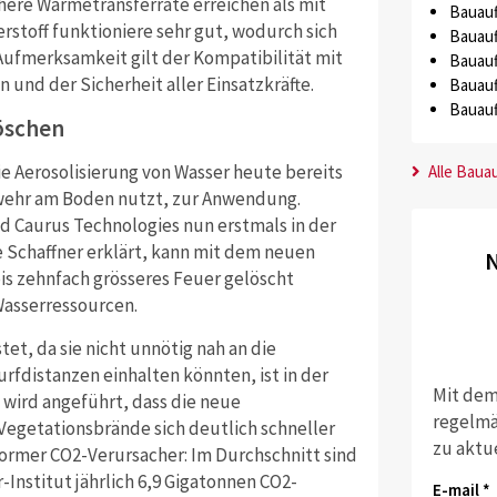
öhere Wärmetransferrate erreichen als mit
Bauauf
rstoff funktioniere sehr gut, wodurch sich
Bauauf
ufmerksamkeit gilt der Kompatibilität mit
Bauauf
und der Sicherheit aller Einsatzkräfte.
Bauauf
Bauauf
löschen
 Aerosolisierung von Wasser heute bereits
Alle Baua
wehr am Boden nutzt, zur Anwendung.
d Caurus Technologies nun erstmals in der
ie Schaffner erklärt, kann mit dem neuen
N
bis zehnfach grösseres Feuer gelöscht
asserressourcen.
tet, da sie nicht unnötig nah an die
fdistanzen einhalten könnten, ist in der
Mit dem
 wird angeführt, dass die neue
regelmä
egetationsbrände sich deutlich schneller
zu aktu
ormer CO2-Verursacher: Im Durchschnitt sind
Institut jährlich 6,9 Gigatonnen CO2-
E-mail *