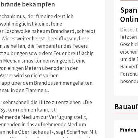
ldbrände bekämpfen
Span
chanismus, der für eine deutlich
Onli
wohl möglichst kleine, feine
Dieses D
der Löschwolke nahe am Brandherd, schreibt
letzten
 Wie es weiter heisst, beeinflussen diese
Geschich
m sie helfen, die Temperatur des Feuers
erschei
 zu bringen sowie dem Feuer breitflächig
um die 
n Mechanismus können wir gezielt eine
Bauverf
von einigen Metern über oder in den
Forschu
Wasser wird so nicht vorher
besonde
 knapp über dem Brand zusammengehalten.
enau in den Flammen.»
 sehr schnell die Hitze zu entziehen: «Die
Bauauf
 System nehmen kann, ist
nehmende Medium zur Verfügung stellt,
brennenden in das aufnehmende Medium
Finden 
em hohe Oberfläche auf», sagt Schaffner. Mit