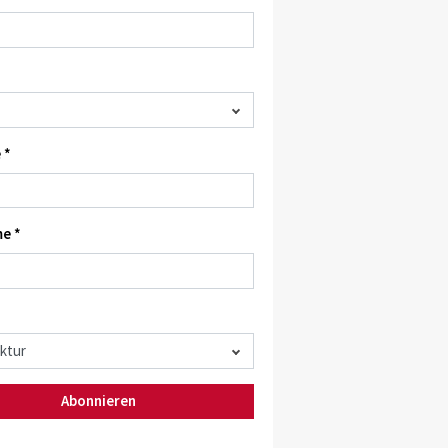
 *
e *
Abonnieren