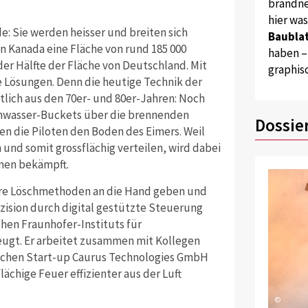
brandne
hier wa
: Sie werden heisser und breiten sich
Baublat
in Kanada eine Fläche von rund 185 000
haben –
er Hälfte der Fläche von Deutschland. Mit
graphis
 Lösungen. Denn die heutige Technik der
ich aus den 70er- und 80er-Jahren: Noch
chwasser-Buckets über die brennenden
Dossie
nen die Piloten den Boden des Eimers. Weil
nd somit grossflächig verteilen, wird dabei
men bekämpft.
ere Löschmethoden an die Hand geben und
ision durch digital gestützte Steuerung
chen Fraunhofer-Instituts für
eugt. Er arbeitet zusammen mit Kollegen
schen Start-up Caurus Technologies GmbH
lächige Feuer effizienter aus der Luft
©