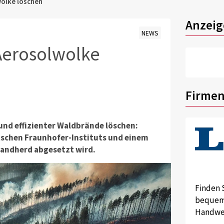
olke löschen
Anzeig
NEWS
Aerosolwolke
Firmen
 und effizienter Waldbrände löschen:
tschen Fraunhofer-Instituts und einem
Brandherd abgesetzt wird.
Finden 
bequem 
Handwer