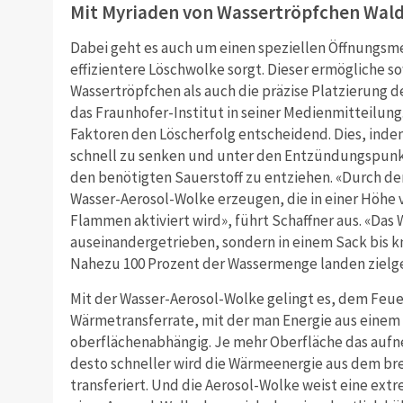
Mit Myriaden von Wassertröpfchen Wa
Dabei geht es auch um einen speziellen Öffnungsme
effizientere Löschwolke sorgt. Dieser ermögliche so
Wassertröpfchen als auch die präzise Platzierung 
das Fraunhofer-Institut in seiner Medienmitteilung.
Faktoren den Löscherfolg entscheidend. Dies, inde
schnell zu senken und unter den Entzündungspunkt
den benötigten Sauerstoff zu entziehen. «Durch de
Wasser-Aerosol-Wolke erzeugen, die in einer Höhe 
Flammen aktiviert wird», führt Schaffner aus. «Das 
auseinandergetrieben, sondern in einem Sack bis
Nahezu 100 Prozent der Wassermenge landen zielg
Mit der Wasser-Aerosol-Wolke gelingt es, dem Feuer
Wärmetransferrate, mit der man Energie aus einem
oberflächenabhängig. Je mehr Oberfläche das auf
desto schneller wird die Wärmeenergie aus dem 
transferiert. Und die Aerosol-Wolke weist eine extr