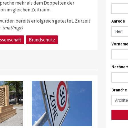
spreche mehr als dem Doppelten der
ion im gleichen Zeitraum.
urden bereits erfolgreich getestet. Zurzeit
Anrede
.
(mai/mgt)
ssenschaft
Brandschutz
Vorname
Nachnam
Branche
©