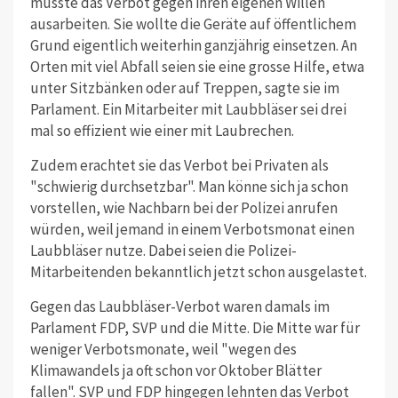
musste das Verbot gegen ihren eigenen Willen
ausarbeiten. Sie wollte die Geräte auf öffentlichem
Grund eigentlich weiterhin ganzjährig einsetzen. An
Orten mit viel Abfall seien sie eine grosse Hilfe, etwa
unter Sitzbänken oder auf Treppen, sagte sie im
Parlament. Ein Mitarbeiter mit Laubbläser sei drei
mal so effizient wie einer mit Laubrechen.
Zudem erachtet sie das Verbot bei Privaten als
"schwierig durchsetzbar". Man könne sich ja schon
vorstellen, wie Nachbarn bei der Polizei anrufen
würden, weil jemand in einem Verbotsmonat einen
Laubbläser nutze. Dabei seien die Polizei-
Mitarbeitenden bekanntlich jetzt schon ausgelastet.
Gegen das Laubbläser-Verbot waren damals im
Parlament FDP, SVP und die Mitte. Die Mitte war für
weniger Verbotsmonate, weil "wegen des
Klimawandels ja oft schon vor Oktober Blätter
fallen". SVP und FDP hingegen lehnten das Verbot