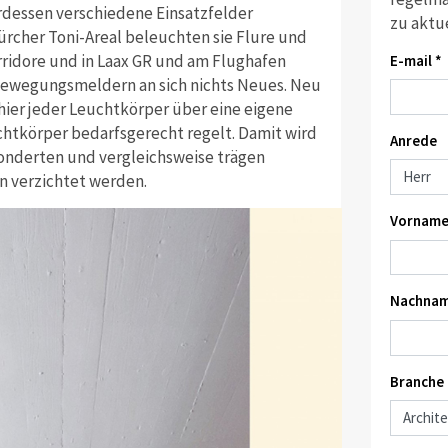
rdessen verschiedene Einsatzfelder
zu aktu
rcher Toni-Areal beleuchten sie Flure und
rridore und in Laax GR und am Flughafen
E-mail *
 Bewegungsmeldern an sich nichts Neues. Neu
hier jeder Leuchtkörper über eine eigene
htkörper bedarfsgerecht regelt. Damit wird
Anrede
sonderten und vergleichsweise trägen
n verzichtet werden.
Vorname
Nachnam
Branche