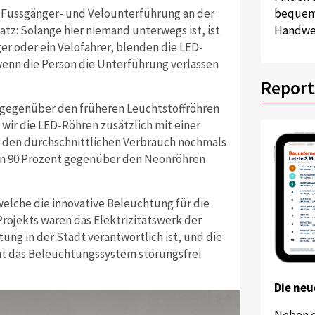
er Fussgänger- und Velounterführung an der
bequem 
tz: Solange hier niemand unterwegs ist, ist
Handwer
r oder ein Velofahrer, blenden die LED-
wenn die Person die Unterführung verlassen
Report
 gegenüber den früheren Leuchtstoffröhren
 wir die LED-Röhren zusätzlich mit einer
r den durchschnittlichen Verbrauch nochmals
 von 90 Prozent gegenüber den Neonröhren
 welche die innovative Beleuchtung für die
rojekts waren das Elektrizitätswerk der
tung in der Stadt verantwortlich ist, und die
hat das Beleuchtungssystem störungsfrei
Die neu
Neben 