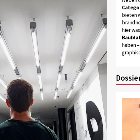
Catego
bieten w
brandne
hier wa
Baublat
haben –
graphis
Dossie