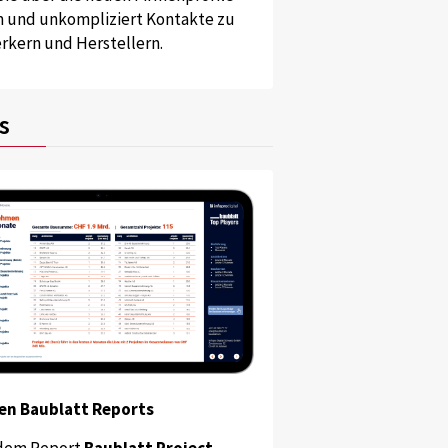
und unkompliziert Kontakte zu
kern und Herstellern.
s
en Baublatt Reports
dem Report
Baublatt Project