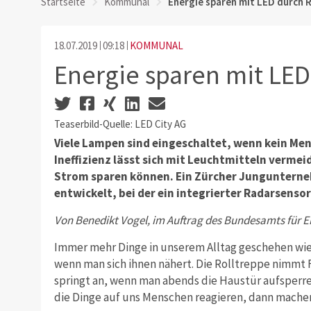
Startseite
Kommunal
Energie sparen mit LED durch 
18.07.2019
09:18
KOMMUNAL
Energie sparen mit LE
Teaserbild-Quelle: LED City AG
Viele Lampen sind eingeschaltet, wenn kein Mens
Ineffizienz lässt sich mit Leuchtmitteln vermei
Strom sparen können. Ein Zürcher Junguntern
entwickelt, bei der ein integrierter Radarsens
Von Benedikt Vogel, im Auftrag des Bundesamts für E
Immer mehr Dinge in unserem Alltag geschehen wie 
wenn man sich ihnen nähert. Die Rolltreppe nimmt F
springt an, wenn man abends die Haustür aufsperre
die Dinge auf uns Menschen reagieren, dann mache