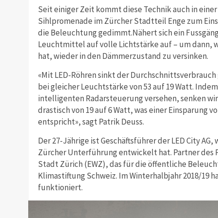
Seit einiger Zeit kommt diese Technik auch in ein
Sihlpromenade im Zürcher Stadtteil Enge zum Einsa
die Beleuchtung gedimmt.Nähert sich ein Fussgänge
Leuchtmittel auf volle Lichtstärke auf – um dann, 
hat, wieder in den Dämmerzustand zu versinken.
«Mit LED-Röhren sinkt der Durchschnittsverbrauch
bei gleicher Leuchtstärke von 53 auf 19 Watt. Indem
intelligenten Radarsteuerung versehen, senken wi
drastisch von 19 auf 6 Watt, was einer Einsparung
entspricht», sagt Patrik Deuss.
Der 27-Jährige ist Geschäftsführer der LED City AG,
Zürcher Unterführung entwickelt hat. Partner des P
Stadt Zürich (EWZ), das für die öffentliche Beleuch
Klimastiftung Schweiz. Im Winterhalbjahr 2018/19 
funktioniert.