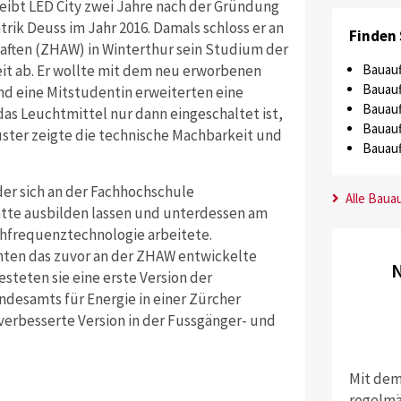
reibt LED City zwei Jahre nach der Gründung
trik Deuss im Jahr 2016. Damals schloss er an
Finden 
ften (ZHAW) in Winterthur sein Studium der
Bauauf
it ab. Er wollte mit dem neu erworbenen
Bauauf
und eine Mitstudentin erweiterten eine
Bauauf
s Leuchtmittel nur dann eingeschaltet ist,
Bauauf
uster zeigte die technische Machbarkeit und
Bauauf
der sich an der Fachhochschule
Alle Baua
te ausbilden lassen und unterdessen am
ochfrequenztechnologie arbeitete.
hten das zuvor an der ZHAW entwickelte
N
teten sie eine erste Version der
desamts für Energie in einer Zürcher
verbesserte Version in der Fussgänger- und
Mit dem
regelmä