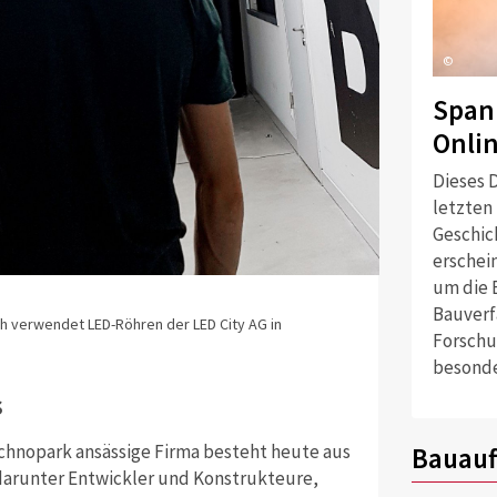
©
Span
Onli
Dieses D
letzten
Geschich
erschei
um die 
Bauverf
ch verwendet LED-Röhren der LED City AG in
Forschu
besonde
s
Technopark ansässige Firma besteht heute aus
Bauauf
 darunter Entwickler und Konstrukteure,