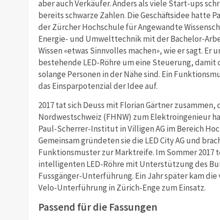
aber auch Verkäufer. Anders als viele Start-ups sch
bereits schwarze Zahlen. Die Geschäftsidee hatte Pa
der Zürcher Hochschule für Angewandte Wissenscha
Energie- und Umwelttechnik mit der Bachelor-Arbe
Wissen «etwas Sinnvolles machen», wie er sagt. Er 
bestehende LED-Röhre um eine Steuerung, damit da
solange Personen in der Nähe sind. Ein Funktionsm
das Einsparpotenzial der Idee auf.
2017 tat sich Deuss mit Florian Gärtner zusammen, 
Nordwestschweiz (FHNW) zum Elektroingenieur hat
Paul-Scherrer-Institut in Villigen AG im Bereich H
Gemeinsam gründeten sie die LED City AG und brac
Funktionsmuster zur Marktreife. Im Sommer 2017 tes
intelligenten LED-Röhre mit Unterstützung des Bun
Fussgänger-Unterführung. Ein Jahr später kam die 
Velo-Unterführung in Zürich-Enge zum Einsatz.
Passend für die Fassungen