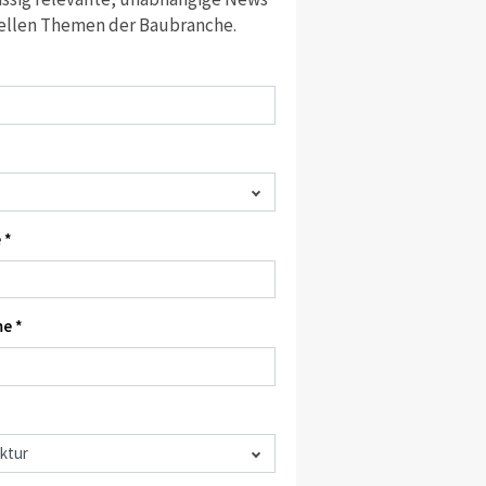
ellen Themen der Baubranche.
 *
e *