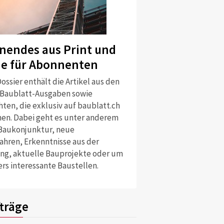
nendes aus Print und
ne für Abonnenten
ossier enthält die Artikel aus den
 Baublatt-Ausgaben sowie
ten, die exklusiv auf baublatt.ch
nen. Dabei geht es unter anderem
Baukonjunktur, neue
ahren, Erkenntnisse aus der
ng, aktuelle Bauprojekte oder um
rs interessante Baustellen.
träge