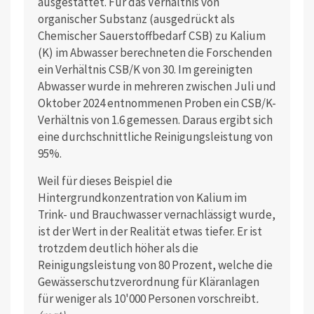
ausgestattet. Für das Verhältnis von
organischer Substanz (ausgedrückt als
Chemischer Sauerstoffbedarf CSB) zu Kalium
(K) im Abwasser berechneten die Forschenden
ein Verhältnis CSB/K von 30. Im gereinigten
Abwasser wurde in mehreren zwischen Juli und
Oktober 2024 entnommenen Proben ein CSB/K-
Verhältnis von 1.6 gemessen. Daraus ergibt sich
eine durchschnittliche Reinigungsleistung von
95%.
Weil für dieses Beispiel die
Hintergrundkonzentration von Kalium im
Trink- und Brauchwasser vernachlässigt wurde,
ist der Wert in der Realität etwas tiefer. Er ist
trotzdem deutlich höher als die
Reinigungsleistung von 80 Prozent, welche die
Gewässerschutzverordnung für Kläranlagen
für weniger als 10'000 Personen vorschreibt
.