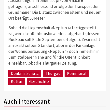
Ausfachungen ‹in einem Lupf› von A nach B
getragen», anschliessend erfolge der Transport der
Grundmauer. Die Distanz zwischen altem und neuem
Ort beträgt 50 Meter.
Sobald die Liegenschaft «Neptun 4» fertiggestellt
ist, wird das «Rebhüüsli» wieder aufgebaut (dessen
Rückbau soll Ende September erfolgen). Zwar nicht
am exakt selben Standort, aber in der Parkanlage
der Wohnüberbauung «Neptun 4» doch immerhin in
unmittelbarer Nähe und für die Öffentlichkeit
einsehbar, lobt die Thurgauer Zeitung.
Denkmalschutz
Thurgau
Kommunal
Kultur
Geschichte
Auch interessant