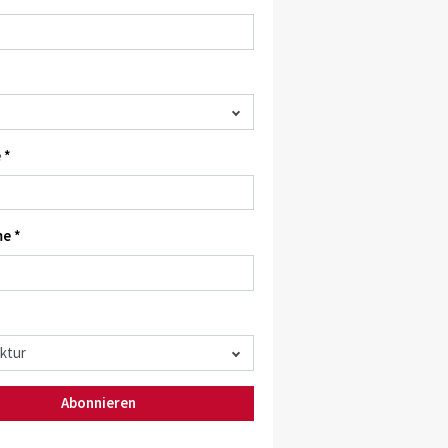
 *
e *
Abonnieren