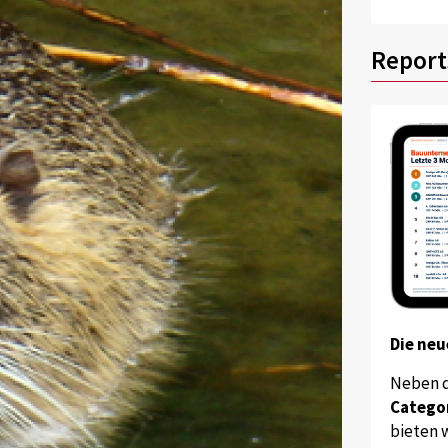
Report
Die neu
Neben 
Catego
bieten w