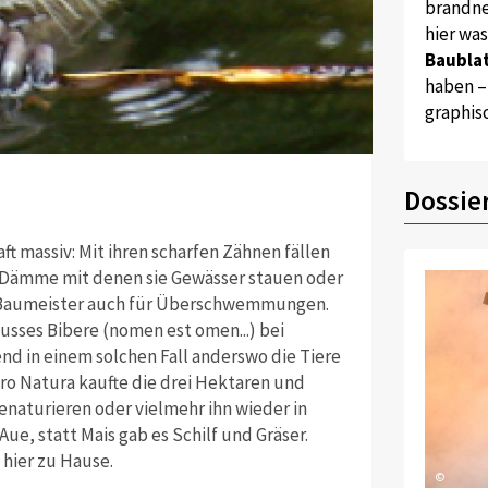
brandne
hier wa
Baublat
haben –
graphis
Dossie
ft massiv: Mit ihren scharfen Zähnen fällen
e Dämme mit denen sie Gewässer stauen oder
en Baumeister auch für Überschwemmungen.
usses Bibere (nomen est omen...) bei
d in einem solchen Fall anderswo die Tiere
 Pro Natura kaufte die drei Hektaren und
enaturieren oder vielmehr ihn wieder in
ue, statt Mais gab es Schilf und Gräser.
 hier zu Hause.
©