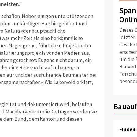
umeister»
Span
ft schaffen. Neben einigen unterstützenden
Onli
den zur künftigen Aue hin geöffnet und
Dieses D
ro Natura «der hauptsächliche
letzten
 etwas mehr Zeit als eine herkömmliche
Geschich
uen Nager gerne, führt dazu Projektleiter
erschei
naturierungsprojekts vor den Medien aus.
um die 
ahren gerechnet. Es gehe nicht darum, ein
Bauverf
 oder eine Biberzucht aufzubauen, so
Forschu
ngenieur und der ausführende Baumeister bei
besonde
nsgemeinschaften». Wie Lakerveld erklärt,
begleitet und dokumentiert wird, belaufen
Bauauf
und Machbarkeitsstudie. Getragen werden sie
owie dem Bund, dem Kanton und dessen
Finden 