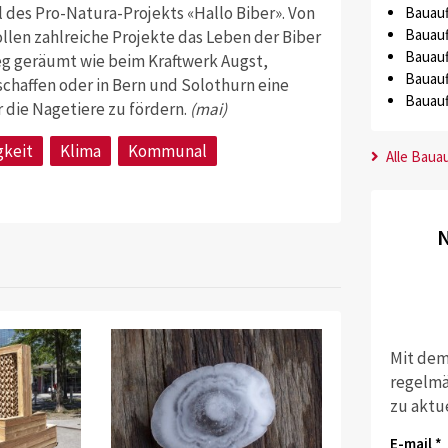
 des Pro-Natura-Projekts «Hallo Biber». Von
Bauauf
Bauauf
ollen zahlreiche Projekte das Leben der Biber
Bauauf
eg geräumt wie beim Kraftwerk Augst,
Bauauf
chaffen oder in Bern und Solothurn eine
Bauauf
 die Nagetiere zu fördern.
(mai)
gkeit
Klima
Kommunal
Alle Baua
N
Mit dem
regelmä
zu aktu
E-mail *