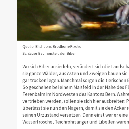
Quelle: Bild: Jens Bredhorn/Pixelio
Schlauer Baumeister: der Biber.
Wo sich Biber ansiedeln, verändert sich die Landscha
sie ganze Wälder, aus Ästen und Zweigen bauen si
gar trocken legen. Manchmal sorgen die tierisch
So geschehen bei einem Maisfeld in der Nähe des Fl
Ferenbalm im Nordwesten des Kantons Bern. Währen
vertrieben werden, sollen sie sich hier ausbreiten:
überlässt sie nun den Nagern, damit sie den Acker r
seinen Urzustand versetzen. Denn einst war er eine A
Wasserfrösche, Teichrohrsänger und Libellen waren