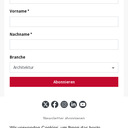
Vorname *
Nachname *
Branche
Abonnieren
Newsletter abonnieren
Baublatt abonnieren
Wir verwenden Cookies, um Ihnen das beste