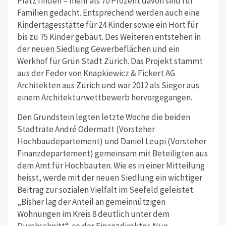
Platz finden – mehr als 70 Prozent davon sind für
Familien gedacht. Entsprechend werden auch eine
Kindertagesstätte für 24 Kinder sowie ein Hort für
bis zu 75 Kinder gebaut. Des Weiteren entstehen in
der neuen Siedlung Gewerbeflächen und ein
Werkhof für Grün Stadt Zürich. Das Projekt stammt
aus der Feder von Knapkiewicz & Fickert AG
Architekten aus Zürich und war 2012 als Sieger aus
einem Architekturwettbewerb hervorgegangen.
Den Grundstein legten letzte Woche die beiden
Stadträte André Odermatt (Vorsteher
Hochbaudepartement) und Daniel Leupi (Vorsteher
Finanzdepartement) gemeinsam mit Beteiligten aus
dem Amt für Hochbauten. Wie es in einer Mitteilung
heisst, werde mit der neuen Siedlung ein wichtiger
Beitrag zur sozialen Vielfalt im Seefeld geleistet.
„Bisher lag der Anteil an gemeinnützigen
Wohnungen im Kreis 8 deutlich unter dem