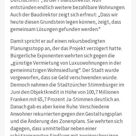
Durchschnitt“, so der Finanzdirektor. Nun
entstünden endlich weitere bezahlbare Wohnungen.
Auch der Baudirektor zeigt sich erfreut: „Dass wir
heute diesen Grundstein legen können, zeigt, dass
gemeinsam Lösungen gefunden werden.“
Damit spricht er auf einen rekursbedingten
Planungsstopp an, der das Projekt verzögert hatte.
Bürgerliche Exponenten wehrten sich gegen die
„günstige Vermietung von Luxuswohnungen in der
gemeinnützigen Wohnsiedlung“. Der Stadt wurde
vorgeworfen, dass sie Geld verschwenden würde.
Dennoch nahmen die Stadtzürcher Stimmbürger im
Juni den Objektkredit in Höhe von 100,7 Millionen
Franken mit 65,7 Prozent Ja-Stimmen deutlich an.
Danach gab es aber keine Ruhe. Verschiedene
Anwohner rekurrierten gegen den Gestaltungsplan
und die Änderung des Zonenplans. Sie wehrten sich
dagegen, dass unmittelbar neben einer
schützenswerten Siedlung mit zweigeschossigen